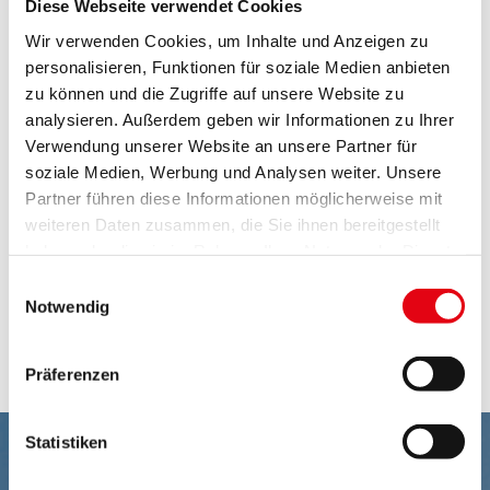
Diese Webseite verwendet Cookies
Das Europäische Netzwerk biogenetischer
Wir verwenden Cookies, um Inhalte und Anzeigen zu
Reservate ist ein Programm des Europarates zur
personalisieren, Funktionen für soziale Medien anbieten
Erhaltung repräsentativer Beispiele verschiedener
zu können und die Zugriffe auf unsere Website zu
natürlicher Lebensraumtypen zum Schutz der
analysieren. Außerdem geben wir Informationen zu Ihrer
europäischen Tier- und Pflanzenwelt.
Verwendung unserer Website an unsere Partner für
Bonner Konvention
soziale Medien, Werbung und Analysen weiter. Unsere
Partner führen diese Informationen möglicherweise mit
weiteren Daten zusammen, die Sie ihnen bereitgestellt
Das Übereinkommen zum Schutz wandernder
haben oder die sie im Rahmen Ihrer Nutzung der Dienste
Tierarten (Bonner Konvention oder CMS) zielt
gesammelt haben.
Einwilligungsauswahl
darauf ab, wandernde Tierarten im Meer, am Land
Notwendig
und in der Luft in ihrem gesamten Verbreitungsareal
zu erhalten.
Präferenzen
Statistiken