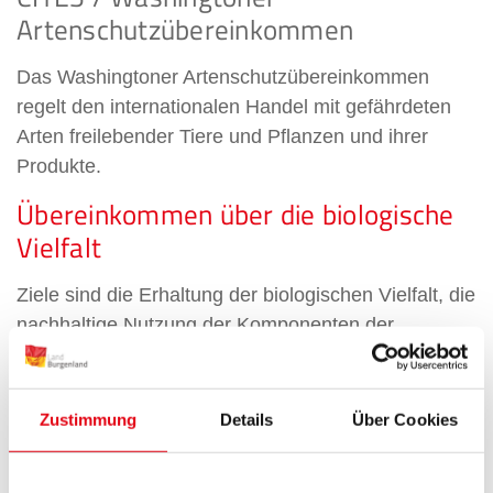
Artenschutzübereinkommen
Das Washingtoner Artenschutzübereinkommen
regelt den internationalen Handel mit gefährdeten
Arten freilebender Tiere und Pflanzen und ihrer
Produkte.
Übereinkommen über die biologische
Vielfalt
Ziele sind die Erhaltung der biologischen Vielfalt, die
nachhaltige Nutzung der Komponenten der
biologischen Vielfalt, und die gerechte und
ausgewogene Aufteilung der sich aus der Nutzung
genetischer Ressourcen ergebenden Vorteile.
Zustimmung
Details
Über Cookies
Europäisches Biogenetisches Reservat