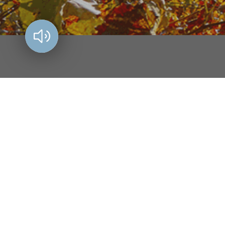
Vorlesen?
Amt der Burgenländischen Landesregierung
Europaplatz 1, 7000 Eisenstadt
057-600
anbringen(at)bgld.gv.at
Facebook
Instagram
LinkedIn