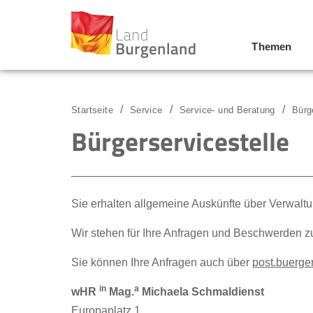
Themen
Zum Menü
Zum Inhalt
Zur Suche
Startseite
Service
Service- und Beratung
Bürg
Bürgerservicestelle
Sie erhalten allgemeine Auskünfte über Verwalt
Wir stehen für Ihre Anfragen und Beschwerden z
Sie können Ihre Anfragen auch über
post.buerger
in
a
wHR
Mag.
Michaela Schmaldienst
Europaplatz 1