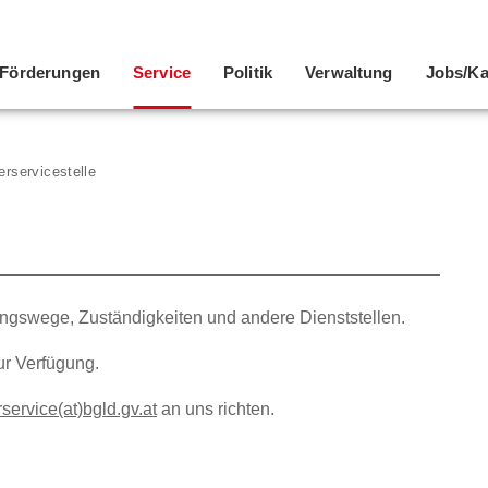
Förderungen
Service
Politik
Verwaltung
Jobs/Ka
erservicestelle
ungswege, Zuständigkeiten und andere Dienststellen.
ur Verfügung.
service(at)bgld.gv.at
an uns richten.