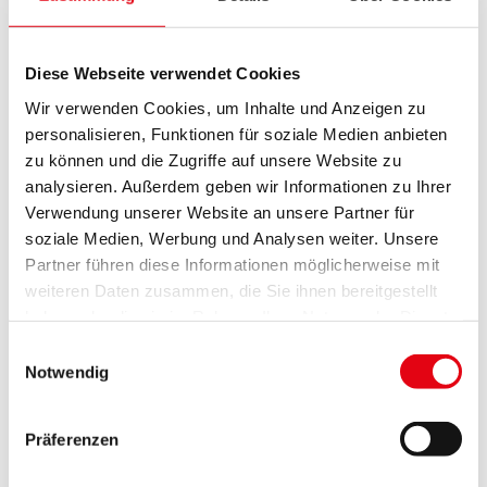
ÖRK-Spendenkonto: Erste Bank: 40014400144
(BLZ 20111)
Überweisungen aus dem Ausland:
Diese Webseite verwendet Cookies
IBAN: AT57 2011 1400 1440 0144
Wir verwenden Cookies, um Inhalte und Anzeigen zu
BIC: GIBAATWWXXX
personalisieren, Funktionen für soziale Medien anbieten
Erste Bank: BLZ: 20.111
zu können und die Zugriffe auf unsere Website zu
Kennwort: Ukraine – Hilfe für Menschen im Konflikt
analysieren. Außerdem geben wir Informationen zu Ihrer
Verwendung unserer Website an unsere Partner für
Online Spenden und Informationen:
soziale Medien, Werbung und Analysen weiter. Unsere
www.roteskreuz.at/ukraine
Partner führen diese Informationen möglicherweise mit
weiteren Daten zusammen, die Sie ihnen bereitgestellt
NACHBAR IN NOT: Hilfe für die Ukraine
haben oder die sie im Rahmen Ihrer Nutzung der Dienste
IBAN: AT21 2011 1400 4004 4003
gesammelt haben.
Einwilligungsauswahl
BIC: GIBAATWWXXX
Notwendig
Präferenzen
Spendenkonto: Volkshilfe Österreich
Kennwort Ukraine