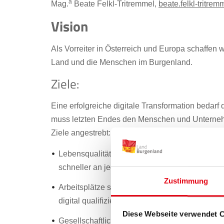
a
Mag.
Beate Felkl-Tritremmel,
beate.felkl-tritrem
Vision
Als Vorreiter in Österreich und Europa schaffen 
Land und die Menschen im Burgenland.
Ziele:
Eine erfolgreiche digitale Transformation bedarf 
muss letzten Endes den Menschen und Unterne
Ziele angestrebt:
Lebensqualität verbessern – Digitalisierung e
schneller an jedem Ort im Burgenland zu erled
Zustimmung
Arbeitsplätze sichern und ausbauen – Digitali
digital qualifizierte Arbeitnehmer:innen im ge
Diese Webseite verwendet 
Gesellschaftliche Teilhabe ermöglichen – Digit