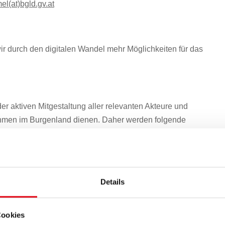
mel(at)bgld.gv.at
wir durch den digitalen Wandel mehr Möglichkeiten für das
der aktiven Mitgestaltung aller relevanten Akteure und
hmen im Burgenland dienen. Daher werden folgende
rmöglicht es, unsere täglichen Aufgaben einfacher und
igen.
Details
sierung braucht zur vollen Ausschöpfung der Potenziale
samten Burgenland.
Cookies
alisierung ermöglicht Chancengleichheit für alle