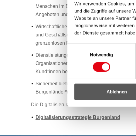
Wir verwenden Cookies, um I
Menschen im Burgenland durch den barrierefr
und die Zugriffe auf unsere 
Angeboten und Dienstleistungen.
Website an unsere Partner fü
möglicherweise mit weiteren
Wirtschaftliche Möglichkeiten erweitern – Digi
der Dienste gesammelt habe
und Geschäftsmodelle und bietet burgenländ
grenzenlosen Markt.
Einwilligungsauswahl
Notwendig
Dienstleistungen verbessern – Digitalisierung
Organisationen und Institutionen die Möglichkei
Kund*innen besser zu bedienen.
Sicherheit bieten – Digitalisierung muss gewä
Ablehnen
Burgenländer*innen bestmöglich geschützt sin
Die Digitalisierungsstrategie 2023 des Landes B
Digitalisierungsstrategie Burgenland