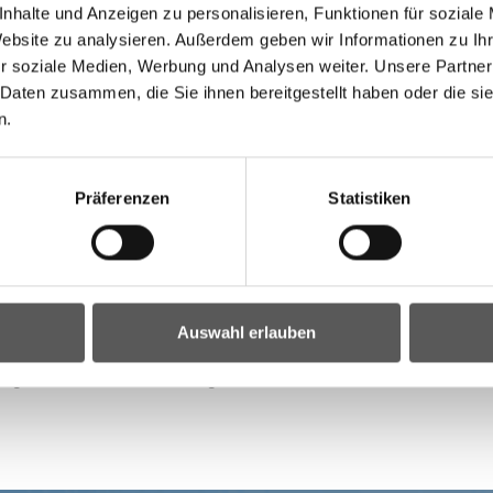
nhalte und Anzeigen zu personalisieren, Funktionen für soziale
eien und mobilen Zugang zu umfassenden digitalen
Website zu analysieren. Außerdem geben wir Informationen zu I
r soziale Medien, Werbung und Analysen weiter. Unsere Partner
 Daten zusammen, die Sie ihnen bereitgestellt haben oder die s
talisierung ermöglicht die Entwicklung neuer Angebote
n.
ischen Unternehmen Zugang zu einem beinahe
Präferenzen
Statistiken
 verschafft allen burgenländischen Unternehmen,
t, Dienstleistungen effizienter zu gestalten und ihre
hrleisten, dass die Daten und Systeme der
Auswahl erlauben
d und die Bürger*innen auf diese vertrauen können.
urgenland in vollem Umfang können Sie hier abrufen: