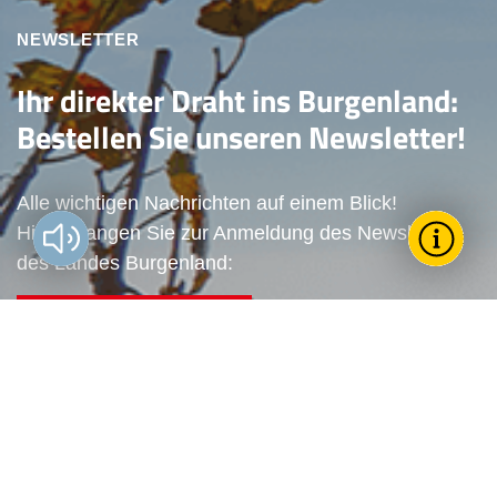
NEWSLETTER
Ihr direkter Draht ins Burgenland:
Bestellen Sie unseren Newsletter!
Alle wichtigen Nachrichten auf einem Blick!
Vorlesen?
Hier gelangen Sie zur Anmeldung des Newsletters
Toggle T
Wie k
des Landes Burgenland:
Zum Newsletter anmelden
För
Land
Stel
Arbe