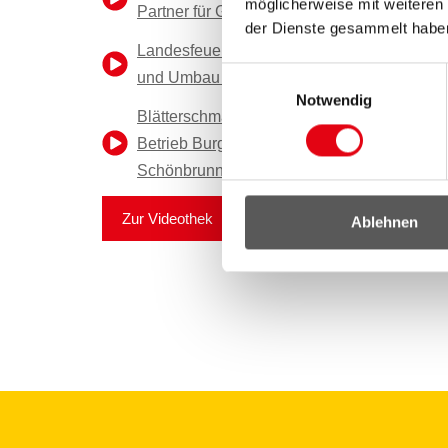
möglicherweise mit weiteren
Partner für Gemeinden
der Dienste gesammelt habe
Landesfeuerwehrkommando Burgenland - 
Einwilligungsauswahl
und Umbau präsentiert
Notwendig
Blätterschmaus aus dem Burgenland - Bau
Betrieb Burgenland beliefert Tiergarten
Schönbrunn
Zur Videothek
Ablehnen