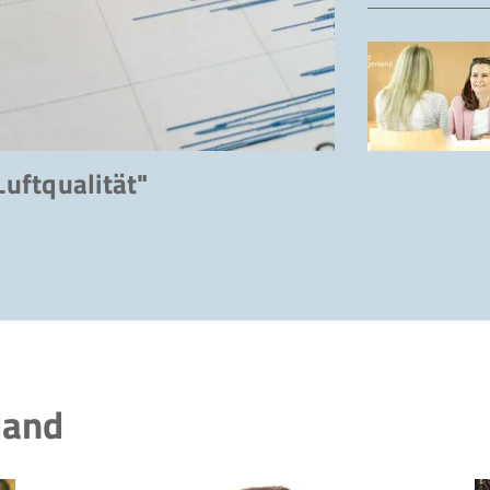
uftqualität"
land