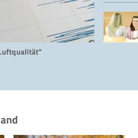
uftqualität"
land