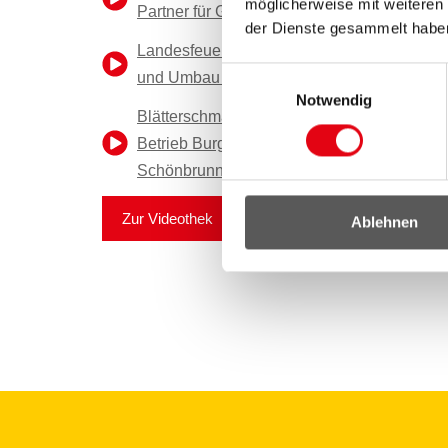
möglicherweise mit weiteren
Partner für Gemeinden
der Dienste gesammelt habe
Landesfeuerwehrkommando Burgenland - 
Einwilligungsauswahl
und Umbau präsentiert
Notwendig
Blätterschmaus aus dem Burgenland - Bau
Betrieb Burgenland beliefert Tiergarten
Schönbrunn
Zur Videothek
Ablehnen