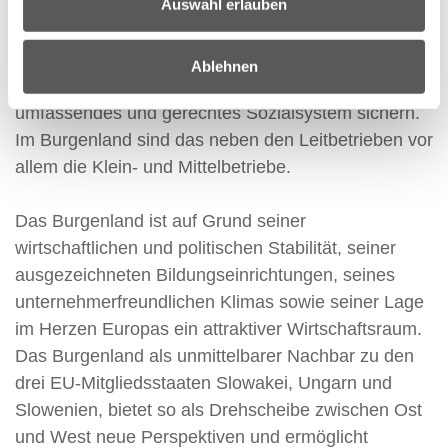
Eine gesunde Wirtschaft ist die Basis für die
Auswahl erlauben
Lebensqualität der Menschen einer Region. Nur
gesunde Betriebe können langfristig Arbeitsplätze,
Ablehnen
hohe Standards im Umweltschutz und ein
umfassendes und gerechtes Sozialsystem sichern.
Im Burgenland sind das neben den Leitbetrieben vor
allem die Klein- und Mittelbetriebe.
Das Burgenland ist auf Grund seiner
wirtschaftlichen und politischen Stabilität, seiner
ausgezeichneten Bildungseinrichtungen, seines
unternehmerfreundlichen Klimas sowie seiner Lage
im Herzen Europas ein attraktiver Wirtschaftsraum.
Das Burgenland als unmittelbarer Nachbar zu den
drei EU-Mitgliedsstaaten Slowakei, Ungarn und
Slowenien, bietet so als Drehscheibe zwischen Ost
und West neue Perspektiven und ermöglicht