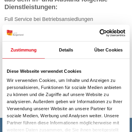
Dienstleistungen:
Full Service bei Betriebsansiedlungen
Unterstützung der Projektplanung &
Projektdurchführung
Zustimmung
Details
Über Cookies
Förderberatung, Fördersprechtage und
Hilfestellung bei der Förderabwicklung
Diese Webseite verwendet Cookies
Initiierung von Wirtschaftsclustern und
Netzwerken
Wir verwenden Cookies, um Inhalte und Anzeigen zu
personalisieren, Funktionen für soziale Medien anbieten
Hier gelangen Sie direkt zur Wirtschaftsagentur
zu können und die Zugriffe auf unsere Website zu
Burgenland GmbH
analysieren. Außerdem geben wir Informationen zu Ihrer
Verwendung unserer Website an unsere Partner für
soziale Medien, Werbung und Analysen weiter. Unsere
Partner führen diese Informationen möglicherweise mit
weiteren Daten zusammen, die Sie ihnen bereitgestellt