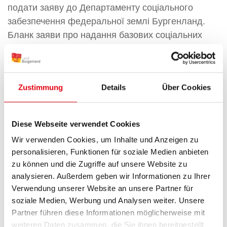
подати заяву до Департаменту соціального
забезпечення федеральної землі Бургенланд.
Бланк заяви про надання базових соціальних
послуг:
Бланк заяви (PDF):
німецький
український
Заява-онлайн
Zustimmung
Details
Über Cookies
Необхідні документи
:
До заяви про надання базових соціальних послуг
Diese Webseite verwendet Cookies
потрібно додати копії наступних документів:
Wir verwenden Cookies, um Inhalte und Anzeigen zu
Для заявника та інших осіб, які бажають
personalisieren, Funktionen für soziale Medien anbieten
отримати допомогу:
zu können und die Zugriffe auf unsere Website zu
analysieren. Außerdem geben wir Informationen zu Ihrer
закордонний паспорт (якщо немає, то
Verwendung unserer Website an unsere Partner für
свідоцтво про народження або документ, що
soziale Medien, Werbung und Analysen weiter. Unsere
його заміняє)
Partner führen diese Informationen möglicherweise mit
weiteren Daten zusammen, die Sie ihnen bereitgestellt