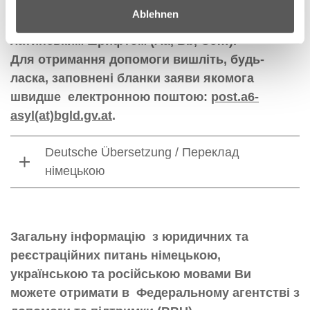
Ablehnen
Заповнюйте, будь-ласка, бланки та угоди
латинським шрифтом (Aa, Bb, Cc…).
Для отримання допомоги вишліть, будь-
ласка, заповнені бланки заяви якомога
швидше електронною поштою:
post.a6-
asyl(at)bgld.gv.at
.
Deutsche Übersetzung / Переклад
німецькою
Загальну інформацію з юридичних та
реєстраційних питань німецькою,
українською та російською мовами Ви
можете отримати в Федеральному агентстві з