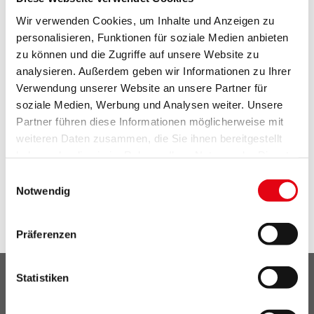
Wir verwenden Cookies, um Inhalte und Anzeigen zu
personalisieren, Funktionen für soziale Medien anbieten
zu können und die Zugriffe auf unsere Website zu
E-Mail*
analysieren. Außerdem geben wir Informationen zu Ihrer
Verwendung unserer Website an unsere Partner für
soziale Medien, Werbung und Analysen weiter. Unsere
Partner führen diese Informationen möglicherweise mit
weiteren Daten zusammen, die Sie ihnen bereitgestellt
Anmelden
haben oder die sie im Rahmen Ihrer Nutzung der Dienste
gesammelt haben.
Einwilligungsauswahl
Sie wollen sich vom Newsletter abmelden?
Klicken
Notwendig
Sie hier.
Präferenzen
Statistiken