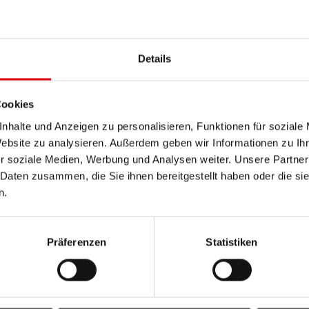
atenschutzvereinbarung
in und kostenlose Workshops
Details
ngelndes Wissen und vermeintlich kleine
Cookies
ichen Finanzen können weitreichende und langjährige
nhalte und Anzeigen zu personalisieren, Funktionen für soziale
berblick über das eigene Geld zu behalten und so das
Website zu analysieren. Außerdem geben wir Informationen zu I
 zu vermeiden.
r soziale Medien, Werbung und Analysen weiter. Unsere Partner
 Daten zusammen, die Sie ihnen bereitgestellt haben oder die s
 Burgenland umfasst sowohl „
Finanzbildung für
n.
nanzworkshops für Erwachsene
“.
durch Vermittlung von Wissen für bewusstere
erbesserten Umgang mit den eigenen finanziellen
Präferenzen
Statistiken
 Überblick über die möglichen Wege aus einer
seit 2025 den sogenannten „
Finanzführschein