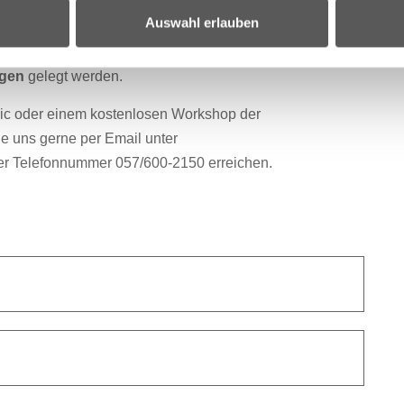
r der 9 + 10 Schulstufe an.
Auswahl erlauben
punkte auf die Themen
Wohnen
,
Wohnungssicherung
ngen
gelegt werden.
sic oder einem kostenlosen Workshop der
 uns gerne per Email unter
er Telefonnummer 057/600-2150 erreichen.