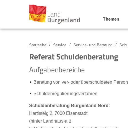
Themen
Zum Menü
Zum Inhalt
Zur Suche
Startseite
Service
Service- und Beratung
Schu
Referat Schuldenberatung
Aufgabenbereiche
Beratung von ver- oder überschuldeten Perso
Schuldenregulierungsverfahren
Schuldenberatung Burgenland Nord:
Hartlsteig 2, 7000 Eisenstadt
(hinter Landhaus-alt)