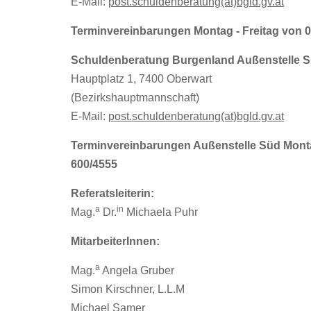
E-Mail:
post.schuldenberatung(at)bgld.gv.at
Terminvereinbarungen Montag - Freitag von 08
Schuldenberatung Burgenland Außenstelle 
Hauptplatz 1, 7400 Oberwart
(Bezirkshauptmannschaft)
E-Mail:
post.schuldenberatung(at)bgld.gv.at
Terminvereinbarungen Außenstelle Süd Montag 
600/4555
Referatsleiterin:
a
in
Mag.
Dr.
Michaela Puhr
MitarbeiterInnen:
a
Mag.
Angela Gruber
Simon Kirschner, L.L.M
Michael Samer