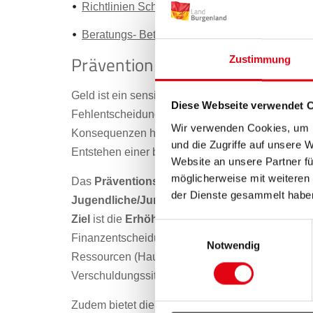
Richtlinien Schuldenberatung Burgenland
Beratungs- Betreuungs- Mitwirkungs- sowie D
Prävention – Finanzführersche
Zustimmung
Geld ist ein sensibles und wichtiges Thema. Ma
Diese Webseite verwendet 
Fehlentscheidungen im Umgang mit den persönl
Wir verwenden Cookies, um I
Konsequenzen haben. Finanzbildung hilft, den Ü
und die Zugriffe auf unsere 
Entstehen einer belastenden Schuldensituation
Website an unsere Partner fü
möglicherweise mit weiteren
Das
Präventionsangebot
der Schuldenberatung
der Dienste gesammelt habe
Jugendliche/Junge Erwachsene
“ als auch „
Fi
Ziel
ist die
Erhöhung der Finanzkompetenzen
Einwilligungsauswahl
Finanzentscheidungen und Methoden für einem v
Notwendig
Ressourcen (Haushaltsbudget). Weiters wird ein
Verschuldungssituation gegeben.
Zudem bietet die Schuldenberatung Burgenland 