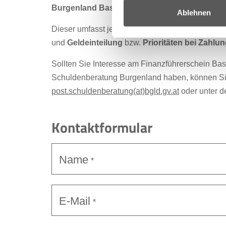
Burgenland Basic
“ für Schülerinnen und Schüle
Ablehnen
Dieser umfasst jeweils
5 Module
, wobei Schwer
und
Geldeinteilung
bzw.
Prioritäten bei Zahlu
Sollten Sie Interesse am Finanzführerschein Ba
Schuldenberatung Burgenland haben, können Sie
post.schuldenberatung(at)bgld.gv.at
oder unter d
Kontaktformular
Name
*
E-Mail
*