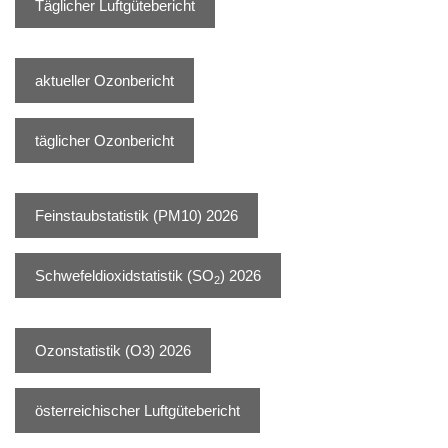
Täglicher Luftgütebericht
Monatsberichte 2023
Monatsberichte 2022
aktueller Ozonbericht
Monatsberichte 2021
täglicher Ozonbericht
Monatsberichte 2020
Monatsberichte 2019
Feinstaubstatistik (PM10) 2026
Monatsberichte 2018
Schwefeldioxidstatistik (SO
) 2026
2
Monatsberichte 2017
Ozonstatistik (O3) 2026
österreichischer Luftgütebericht