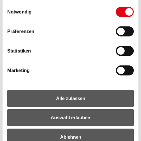
gesammelt haben.
Einwilligungsauswahl
Jahresbericht 2004
Notwendig
Jahresbericht 2003
Präferenzen
Sonderberichte
Statistiken
Bundesländer Luftschadstoff-Inventur 1990-2022
Auswirkung der COVID19 Maßnahmen auf die
Marketing
Luftgüt (2020)
Asbestmessung im Raum Kittse (2018)
Alle zulassen
Biomonitoring mit Flechten in Österreich (2002-
2017)
Auswahl erlauben
SO2-Statuserhebung (2016
)
Ablehnen
Meteorologische Sondermessung Kittsee (2011)