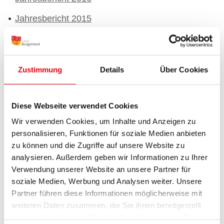
Jahresbericht 2015
Jahresbericht 2014
Jahresbericht 2013
Zustimmung
Details
Über Cookies
Jahresbericht 2012
Jahresbericht 2011
Diese Webseite verwendet Cookies
Jahresbericht 2010
Wir verwenden Cookies, um Inhalte und Anzeigen zu
personalisieren, Funktionen für soziale Medien anbieten
Jahresbericht 2009
zu können und die Zugriffe auf unsere Website zu
analysieren. Außerdem geben wir Informationen zu Ihrer
Jahresbericht 2008
Verwendung unserer Website an unsere Partner für
Jahresbericht 2007
soziale Medien, Werbung und Analysen weiter. Unsere
Partner führen diese Informationen möglicherweise mit
Jahresbericht 2006
weiteren Daten zusammen, die Sie ihnen bereitgestellt
haben oder die sie im Rahmen Ihrer Nutzung der Dienste
Jahresbericht 2005