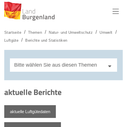
Zum Menü
Zum Inhalt
Zur Suche
Startseite
Themen
Natur- und Umweltschutz
Umwelt
Luftgüte
Berichte und Statistiken
Bitte wählen Sie aus diesen Themen
Statistiken
aktuelle Berichte
Monatsberichte 2026
Monatsberichte 2025
aktuelle Luftgütedaten
Monatsberichte 2024