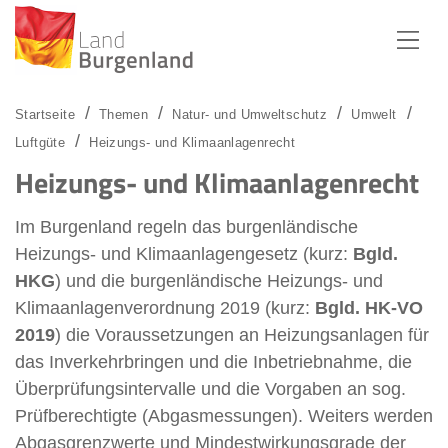
Zum Menü
Zum Inhalt
Zur Suche
Startseite
Themen
Natur- und Umweltschutz
Umwelt
Luftgüte
Heizungs- und Klimaanlagenrecht
Heizungs- und Klimaanlagenrecht
Im Burgenland regeln das burgenländische
Heizungs- und Klimaanlagengesetz (kurz:
Bgld.
HKG
) und die burgenländische Heizungs- und
Klimaanlagenverordnung 2019 (kurz:
Bgld. HK-VO
2019
) die Voraussetzungen an Heizungsanlagen für
das Inverkehrbringen und die Inbetriebnahme, die
Überprüfungsintervalle und die Vorgaben an sog.
Prüfberechtigte (Abgasmessungen). Weiters werden
Abgasgrenzwerte und Mindestwirkungsgrade der