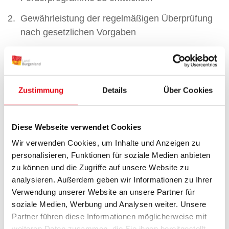
Gewährleistung der regelmäßigen Überprüfung
nach gesetzlichen Vorgaben
Gewährleistung einer effektiven
Mängelbehebung
Eintragungen in der Datenbank sparen Papier,
Zustimmung
Details
Über Cookies
administrativen Aufwand für Behörden und
Gebühren für Betreiberinnen und Betreiber
Diese Webseite verwendet Cookies
Auswertungen von Datensätzen
Wir verwenden Cookies, um Inhalte und Anzeigen zu
(selbstverständlich in anonymisierter Form)
personalisieren, Funktionen für soziale Medien anbieten
werden für wissenschaftliche Zwecke benötigt
zu können und die Zugriffe auf unsere Website zu
(etwa für den Bgld. Emissionskataster)
analysieren. Außerdem geben wir Informationen zu Ihrer
Verwendung unserer Website an unsere Partner für
Burgenländische Prüfberechtigte und
soziale Medien, Werbung und Analysen weiter. Unsere
Überwachungsstellen (burgenländische
Partner führen diese Informationen möglicherweise mit
Rauchfangkehrerinnen und Rauchfangkehrer)
weiteren Daten zusammen, die Sie ihnen bereitgestellt