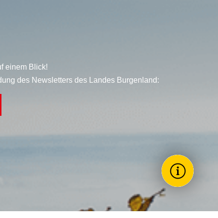
f einem Blick!
dung des Newsletters des Landes Burgenland:
Wie könne
Toggle Themes
Förderun