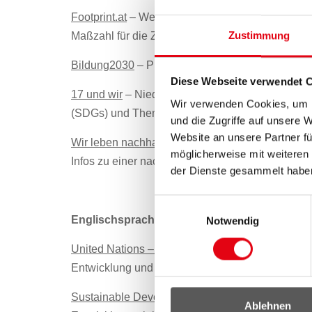
Footprint.at
– Webseite der Plattform Footprint, 
Zustimmung
Maßzahl für die Zukunftsfähigkeit unserer Gesells
Bildung2030
– Plattform für Globales Lernen und
Diese Webseite verwendet 
17 und wir
– Niederösterreichische Webseite zu 
Wir verwenden Cookies, um I
(SDGs) und Themen rund um die Nachhaltigkeit
und die Zugriffe auf unsere 
Website an unsere Partner fü
Wir leben nachhaltig
– Webseite der Energie- & 
möglicherweise mit weiteren
Infos zu einer nachhaltigen Lebensweise
der Dienste gesammelt habe
Einwilligungsauswahl
Englischsprachige Webseiten – EU und Verei
Notwendig
United Nations – Sustainable Development
– Die
Entwicklung und den SDGs
Sustainable Development Goals – Knowlegde Pl
Ablehnen