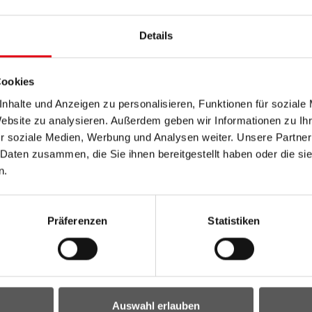
die den ökologischen Fußabdruck als wesentliche
Details
chaft verankern will.
 Bildung für nachhaltige Entwicklung
Cookies
den 17 globalen Zielen für nachhaltige Entwicklung
nhalte und Anzeigen zu personalisieren, Funktionen für soziale
Website zu analysieren. Außerdem geben wir Informationen zu I
r soziale Medien, Werbung und Analysen weiter. Unsere Partner
Umweltagentur des Landes NÖ mit praktischen Tipps und
 Daten zusammen, die Sie ihnen bereitgestellt haben oder die s
n.
nte Nationen:
Präferenzen
Statistiken
 Webseite der Vereinten Nationen zur Nachhaltigen
atform
– Alles rund um die 17 Nachhaltigen
Auswahl erlauben