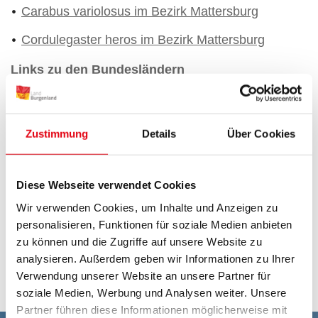
Carabus variolosus im Bezirk Mattersburg
Cordulegaster heros im Bezirk Mattersburg
Links zu den Bundesländern
Natura 2000 - Niederösterreich
Natura 2000 - Steiermark
Zustimmung
Details
Über Cookies
Natura 2000 - Wien
Natura 2000 - Oberösterreich
Diese Webseite verwendet Cookies
Wir verwenden Cookies, um Inhalte und Anzeigen zu
Natura 2000 - Tirol
personalisieren, Funktionen für soziale Medien anbieten
Natura 2000 - Vorarlberg
zu können und die Zugriffe auf unsere Website zu
analysieren. Außerdem geben wir Informationen zu Ihrer
Natura 2000 - Kärnten
Verwendung unserer Website an unsere Partner für
soziale Medien, Werbung und Analysen weiter. Unsere
Partner führen diese Informationen möglicherweise mit