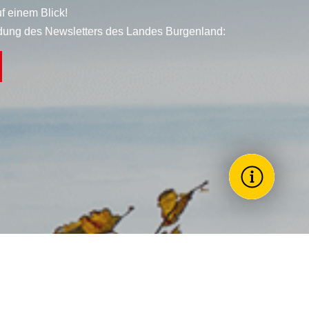
f einem Blick!
dung des Newsletters des Landes Burgenland:
Wie könne
Toggle Themes
Förderun
Landesreg
Stellenau
Arbeitneh