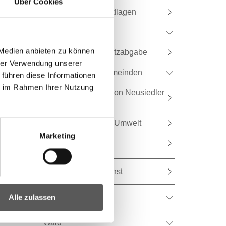
Über Cookies
Rechtliche Grundlagen
Ragweed
 Medien anbieten zu können
Landschaftsschutzabgabe
hrer Verwendung unserer
Ökologische Gemeinden
 führen diese Informationen
ie im Rahmen Ihrer Nutzung
Biologische Station Neusiedler
See
Formulare Natur/Umwelt
Marketing
Publikationen
Tiergesundheitsdienst
Umwelt
Alle zulassen
Wald