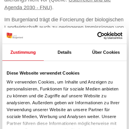
Agenda 2030 - FNU
).
Im Burgenland trägt die Forcierung der biologischen
Landwirtschaft auch zu geringeren Immissionen von
Düngemitteln und Nährstoffen in Gewässer bei. Die
Förderung einer Kreislaufwirtschaft hat weniger
Müll, der auch in die Gewässer gelangen kann, zur
Zustimmung
Details
Über Cookies
Folge.
Relevante Themen auf Gemeinde-Ebene:
Diese Webseite verwendet Cookies
- Abfallentsorgung und Trenngenauigkeit
Wir verwenden Cookies, um Inhalte und Anzeigen zu
- Plastikvermeidung
personalisieren, Funktionen für soziale Medien anbieten
zu können und die Zugriffe auf unsere Website zu
analysieren. Außerdem geben wir Informationen zu Ihrer
Verwendung unserer Website an unsere Partner für
soziale Medien, Werbung und Analysen weiter. Unsere
Maßnahmen des Landes Burgenland:
Partner führen diese Informationen möglicherweise mit