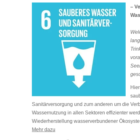
– V
Was
Wel
lang
Trin
vor
Seen
ges
Hier
sau
Sanitärversorgung und zum anderen um die Verb
Wassernutzung in allen Sektoren effizienter wer
Wiederherstellung wasserverbundener Ökosystem
Mehr dazu