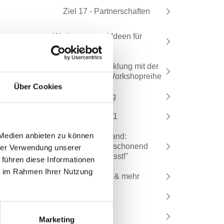
Ziel 17 - Partnerschaften
Werkzeuge und Ideen für
Gemeinden
Gemeindeentwicklung mit der
Agenda 2030 - Workshopreihe
Über Cookies
Gemeinde-Dialog
Lokale Agenda 21
 Medien anbieten zu können
Projekt "Burgenland:
nachhaltig, klimaschonend
hrer Verwendung unserer
und umweltbewusst!"
 führen diese Informationen
ie im Rahmen Ihrer Nutzung
SDG Lernvideos & mehr
Green Events
a sauberes Festl
Marketing