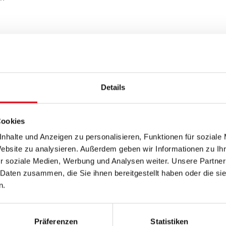
Details
eitete Daten rund ums Wasser im Burgenland
Wasserverbände des Landes
hung und Kontrolle Neusiedler See und Salzlacken des
Cookies
nhalte und Anzeigen zu personalisieren, Funktionen für soziale
Website zu analysieren. Außerdem geben wir Informationen zu I
r soziale Medien, Werbung und Analysen weiter. Unsere Partner
 Daten zusammen, die Sie ihnen bereitgestellt haben oder die s
Zertifizierung
n.
Präferenzen
Statistiken