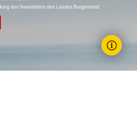
dung des Newsletters des Landes Burgenland:
Wie könne
Toggle Themes
Förderun
Landesreg
Stellenau
Arbeitneh