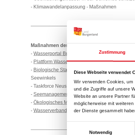
- Klimawandelanpassung - Maßnahmen
Maßnahmen des Landes Burgenland:
Zustimmung
-
Wasserportal Burgenland
– Anschaulich aufber
-
Plattform Wasser Burgenland
präsentiert alle 
-
Biologische Station
- u.a. Limnologische Forsc
Diese Webseite verwendet 
Seewinkels
Wir verwenden Cookies, um I
- Taskforce Neusiedler See
und die Zugriffe auf unsere 
-
Seemanagement Burgenland GmbH
Website an unsere Partner fü
-
Ökologisches Musterprojekt des WLV
möglicherweise mit weiteren
-
Wasserverband Unteres Lafnitztal
–
ÖKOPROFIT-
der Dienste gesammelt habe
Einwilligungsauswahl
Notwendig