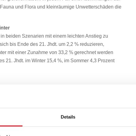
t, Fauna und Flora und kleinräumige Unwetterschäden die
inter
in beiden Szenarien mit einem leichten Anstieg zu
ch bis Ende des 21. Jhdt. um 2,2 % reduzieren,
nter mit einer Zunahme von 33,2 % gerechnet werden
es 21. Jhdt. im Winter 15,4 %, im Sommer 4,3 Prozent
- und Sommertage (mehr als 30 bzw. 25 Grad) bevor –
0 Tage sein, wobei die Änderungen unterhalb 1.000 m
gen 30-jährigen Mittel 10,1 Hitzetage, wird es bis zum
 Hitzetage, ohne Klimaschutzmaßnahmen bis zu 32,3
Details
- unter null Grad Celsius, im 30-jährigen Mittel aktuell