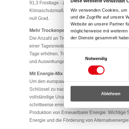
Diese Webseite verwendet 
91,3 Frosttage - zu rechnen. Bis 2050 könnten
Wir verwenden Cookies, um I
Klimaschutzmaßnahmen um 16 Frosttage weniger 
und die Zugriffe auf unsere 
null Grad.
Website an unsere Partner fü
Mehr Trockenperioden
möglicherweise mit weiteren
der Dienste gesammelt habe
Die Anzahl an Trockenperioden, d.h. eine zumin
einer Tagesniederschlagssumme unter 1 mm (30-jä
Einwilligungsauswahl
Tage erhöhen. Trockenstress von Pflanzen, Nie
Notwendig
und Auswirkungen auf die Trinkwasserversorgung
Mit Energie-Mix und voller Kraft für den Klim
Um den europaweit anerkannten Weg des Burgen
Schlüssel zu nachhaltigem Klimaschutz fortzufüh
Ablehnen
vollständige Unabhängigkeit von fossiler und nuk
schrittweise erreicht werden kann. Angestrebt 
Produktion von Erneuerbarer Energie. Wichtige
Energie und die Förderung von Alternativenergi