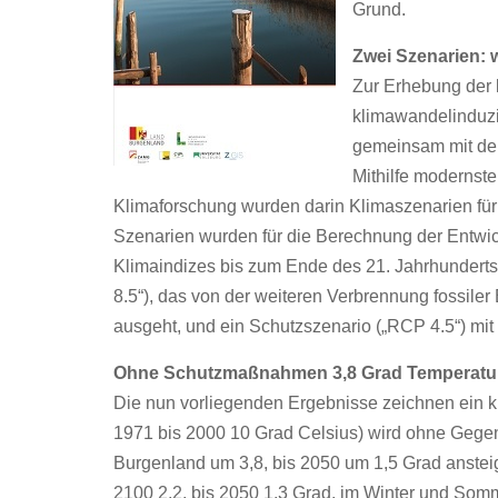
Grund.
Zwei Szenarien: 
Zur Erhebung der 
klimawandelinduz
gemeinsam mit dem
Mithilfe modernst
Klimaforschung wurden darin Klimaszenarien für
Szenarien wurden für die Berechnung der Entwi
Klimaindizes bis zum Ende des 21. Jahrhunderts
8.5“), das von der weiteren Verbrennung fossil
ausgeht, und ein Schutzszenario („RCP 4.5“) 
Ohne Schutzmaßnahmen 3,8 Grad Temperatura
Die nun vorliegenden Ergebnisse zeichnen ein klar
1971 bis 2000 10 Grad Celsius) wird ohne Geg
Burgenland um 3,8, bis 2050 um 1,5 Grad ansteig
2100 2,2, bis 2050 1,3 Grad, im Winter und Som