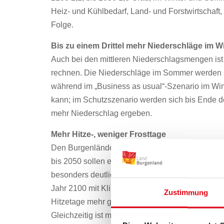
Heiz- und Kühlbedarf, Land- und Forstwirtschaf
Folge.
Bis zu einem Drittel mehr Niederschläge im W
Auch bei den mittleren Niederschlagsmengen ist 
rechnen. Die Niederschläge im Sommer werden si
während im „Business as usual“-Szenario im Wi
kann; im Schutzszenario werden sich bis Ende d
mehr Niederschlag ergeben.
Mehr Hitze-, weniger Frosttage
Den Burgenländer:innen stehen noch mehr Hitze
bis 2050 sollen es in beiden Szenarien 4 bzw. 1
besonders deutlich ausfallen. Sind es im derzeiti
Jahr 2100 mit Klimaschutzmaßnahmen bis zu 15
Zustimmung
Hitzetage mehr geben.
Gleichzeitig ist mit einer Abnahme von Frosttagen 