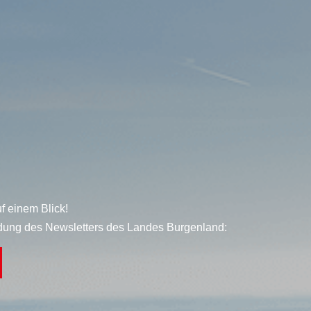
f einem Blick!
dung des Newsletters des Landes Burgenland: