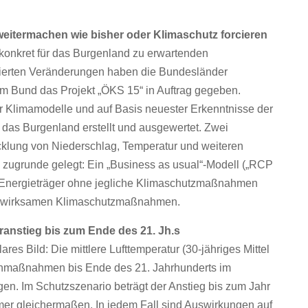
weitermachen wie bisher oder Klimaschutz forcieren
konkret für das Burgenland zu erwartenden
ierten Veränderungen haben die Bundesländer
 Bund das Projekt „ÖKS 15“ in Auftrag gegeben.
er Klimamodelle und auf Basis neuester Erkenntnisse der
 das Burgenland erstellt und ausgewertet. Zwei
cklung von Niederschlag, Temperatur und weiteren
 zugrunde gelegt: Ein „Business as usual“-Modell („RCP
er Energieträger ohne jegliche Klimaschutzmaßnahmen
mit wirksamen Klimaschutzmaßnahmen.
nstieg bis zum Ende des 21. Jh.s
es Bild: Die mittlere Lufttemperatur (30-jähriges Mittel
enmaßnahmen bis Ende des 21. Jahrhunderts im
en. Im Schutzszenario beträgt der Anstieg bis zum Jahr
mer gleichermaßen. In jedem Fall sind Auswirkungen auf