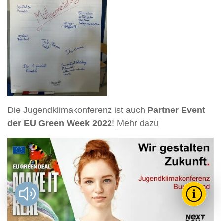
Die Jugendklimakonferenz ist auch
Partner Event
der EU Green Week 2022
!
Mehr dazu
Vorlesen?
Toggle T
Wie k