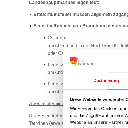
Landeshauptmannes legen fest:
Brauchtumsfeuer müssen allgemein zugängl
Feuer im Rahmen von Brauchtumsveranstalt
Osterfeuer:
am Abend und in der Nacht vom Karfrei
oder Ostersonntag auf Ostermontag
Feuer zur Sommersonnenwende:
am Abend und in der Nacht vom 21. – 2
Zustimmung
Feuer zur Wintersonnenwende:
am Abend und in der Nacht vom 21. – 
Diese Webseite verwendet 
Ausweichtermine
Wir verwenden Cookies, um I
und die Zugriffe auf unsere 
Die Feuer dürfen auch jeweils am Wochenende
Website an unsere Partner fü
Terminen (etwa aufgrund schlechtwetterbedingt