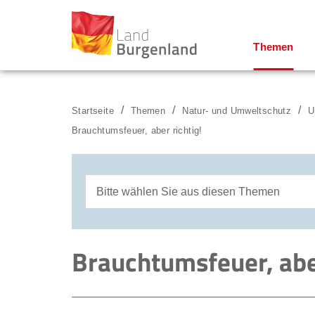
Themen
Zum Menü
Zum Inhalt
Zur Suche
Startseite
Themen
Natur- und Umweltschutz
U
Brauchtumsfeuer, aber richtig!
Bitte wählen Sie aus diesen Themen
Richtig Heizen
Brauchtumsfeuer, aber
Richtig Heizen (new)
Leuchtende Augen und dicke Luft