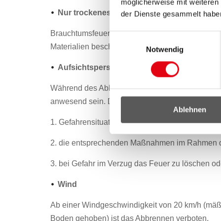
möglicherweise mit weiteren
Nur trockenes Naturholz
der Dienste gesammelt habe
Brauchtumsfeuer dürfen ausschließlich mit trocke
Einwilligungsauswahl
Materialien beschickt werden.
Notwendig
Aufsichtsperson / Brandwache
Während des Abbrennens muss eine geeignete, z
anwesend sein. Die Aufsichtsperson ist dann geei
Ablehnen
1. Gefahrensituationen im Zusammenhang mit d
2. die entsprechenden Maßnahmen im Rahmen d
3. bei Gefahr im Verzug das Feuer zu löschen ode
Wind
Ab einer Windgeschwindigkeit von 20 km/h (mäß
Boden gehoben) ist das Abbrennen verboten.