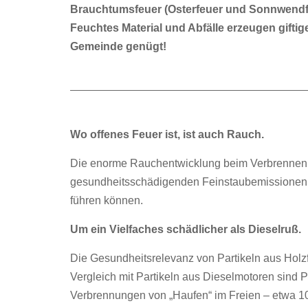
Brauchtumsfeuer (Osterfeuer und Sonnwendf
Asbestmessung im Raum Kitsse
Feuchtes Material und Abfälle erzeugen gift
Biomonitoring mit Flechten in Österreich
Gemeinde genügt!
Feinstaubprogramm Burgenland 2016
Brauchtumsfeuer, aber richtig!
Wo offenes Feuer ist, ist auch Rauch.
Verbrennen im Freien
Die enorme Rauchentwicklung beim Verbrennen v
Bundesländer Luftschadstoff-Inventur 1990
gesundheitsschädigenden Feinstaubemissionen,
führen können.
Um ein Vielfaches schädlicher als Dieselruß.
Die Gesundheitsrelevanz von Partikeln aus Holz
Vergleich mit Partikeln aus Dieselmotoren sind Pa
Verbrennungen von „Haufen“ im Freien – etwa 10 