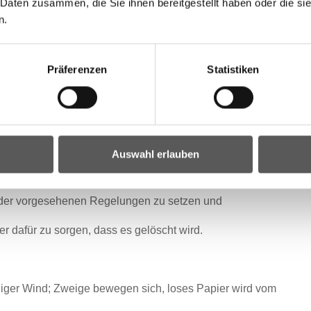
 Daten zusammen, die Sie ihnen bereitgestellt haben oder die s
n.
nen, biogenen, nicht beschichteten und nicht lackierten
Präferenzen
Statistiken
umindest volljährige Aufsichtsperson dauernd
gnet, wenn sie eigenberechtigt ist und in der Lage ist,
Auswahl erlauben
em Verbrennungsvorgang zu erkennen,
er vorgesehenen Regelungen zu setzen und
r dafür zu sorgen, dass es gelöscht wird.
iger Wind; Zweige bewegen sich, loses Papier wird vom