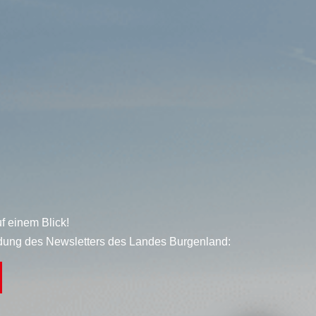
f einem Blick!
dung des Newsletters des Landes Burgenland: