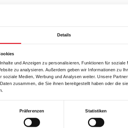
tauschprogrammen der Europäischen Union
Details
gen erhalten!
erungen-lehre.html
Cookies
nhalte und Anzeigen zu personalisieren, Funktionen für soziale
Website zu analysieren. Außerdem geben wir Informationen zu I
r soziale Medien, Werbung und Analysen weiter. Unsere Partner
du dich an die Arbeiterkammer wenden! Das Referat für
 Daten zusammen, die Sie ihnen bereitgestellt haben oder die s
um die Anliegen von Lehrlingen, Studentinnen und
n.
er.at/index.html
Präferenzen
Statistiken
pps für Lehrlinge parat. Auf der ÖGJ-Site gibt es
iterführende Links!