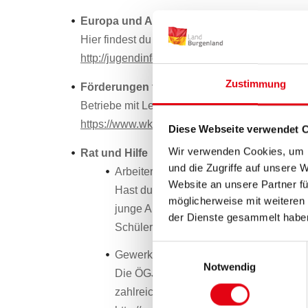
Europa und Austauschprogramme
Hier findest du die wichtigsten Infos zu Aus
http://jugendinfo.at/
Zustimmung
Förderungen für Unternehmen
Betriebe mit Lehrlingen können auch Förderun
https://www.wko.at/service/bildung-lehre/foerd
Diese Webseite verwendet 
Wir verwenden Cookies, um I
Rat und Hilfe
und die Zugriffe auf unsere 
Arbeiterkammer
Website an unsere Partner fü
Hast du Probleme als Lehrling, kannst 
möglicherweise mit weiteren
junge ArbeitnehmerInnen kümmert sich 
der Dienste gesammelt habe
Schülerinnen!
https://bgld.arbeiterkamm
Einwilligungsauswahl
Gewerkschaftsjugend
Notwendig
Die ÖGJ im Burgenland hat zahlreiche Ti
zahlreiche hilfreiche Downloads und we