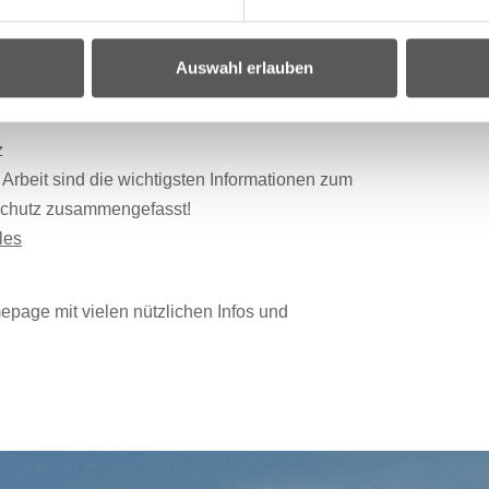
erver?pagename=S01/Page/Index&n=S01_9.3
Auswahl erlauben
 in seinem Betrieb? Hier sind alle Infos!
erver?pagename=S01/Page/Index&n=S01_6
z
Arbeit sind die wichtigsten Informationen zum
–schutz zusammengefasst!
les
page mit vielen nützlichen Infos und