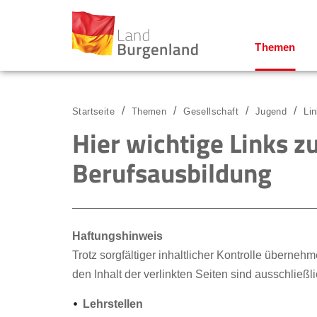
Themen
Zum Menü
Zum Inhalt
Zur Suche
Startseite
Themen
Gesellschaft
Jugend
Li
Hier wichtige Links z
Berufsausbildung
Haftungshinweis
Trotz sorgfältiger inhaltlicher Kontrolle übernehm
den Inhalt der verlinkten Seiten sind ausschließl
Lehrstellen