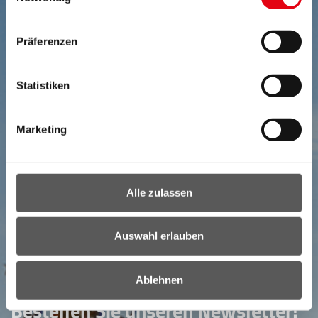
Präferenzen
Statistiken
Marketing
Alle zulassen
Auswahl erlauben
NEWSLETTER
Ihr direkter Draht ins Burgenland:
Ablehnen
Bestellen Sie unseren Newsletter!