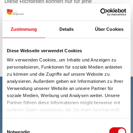
Diese Richtlinien können nur für jene
Förderprogramme bzw. Förderschienen zur
Anwendung kommen, die unter keine anderen
landesrechtlichen Regelungen (Gesetz, Verordnung,
Zustimmung
Details
Über Cookies
spezifische Förderrichtlinien) über die Gewährung
von Förderungen fallen.
Diese Webseite verwendet Cookies
Richtlinie
Nachweise
Wir verwenden Cookies, um Inhalte und Anzeigen zu
personalisieren, Funktionen für soziale Medien anbieten
zu können und die Zugriffe auf unsere Website zu
analysieren. Außerdem geben wir Informationen zu Ihrer
Verwendung unserer Website an unsere Partner für
soziale Medien, Werbung und Analysen weiter. Unsere
Partner führen diese Informationen möglicherweise mit
weiteren Daten zusammen, die Sie ihnen bereitgestellt
haben oder die sie im Rahmen Ihrer Nutzung der Dienste
gesammelt haben.
Einwilligungsauswahl
Notwendig