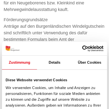
für ein Neugeborenes bzw. Kleinkind eine
Mehrwegwindelausstattung kauft.
Förderungsgrundsätze
Anträge auf den Burgenländischen Windelgutschein
sind schriftlich unter Verwendung des dafür
bestimmten Formulars beim Amt der
Burgenländischen Landesregierung einzubringen,
wobei die erforderlichen Daten vollständig
einzutragen und die notwendigen Unterlagen
Zustimmung
Details
Über Cookies
anzuschließen sind. Sind zur Bearbeitung des
Antrages weitere Angaben oder Nachweise
erforderlich, so sind auch diese beizubringen.
Diese Webseite verwendet Cookies
Anträge gelten erst dann als eingebracht, wenn alle
Wir verwenden Cookies, um Inhalte und Anzeigen zu
zur Beurteilung erforderlichen Nachweise
personalisieren, Funktionen für soziale Medien anbieten
angeschlossen wurden.
zu können und die Zugriffe auf unsere Website zu
analysieren. Außerdem geben wir Informationen zu Ihrer
Die Ablehnung eines Antrages erfolgt schriftlich