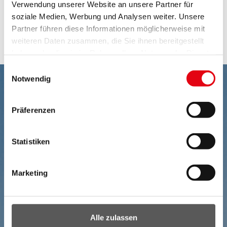
Verwendung unserer Website an unsere Partner für
unter Bekanntgabe eines Grundes.
soziale Medien, Werbung und Analysen weiter. Unsere
Partner führen diese Informationen möglicherweise mit
Hier gelangen Sie zum
Online-Antrag
!
weiteren Daten zusammen, die Sie ihnen bereitgestellt
haben oder die sie im Rahmen Ihrer Nutzung der Dienste
gesammelt haben.
Einwilligungsauswahl
Notwendig
Präferenzen
Statistiken
Marketing
Alle zulassen