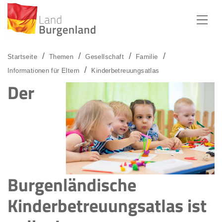
Zum Menü
Zum Inhalt
Zur Suche
Startseite
Themen
Gesellschaft
Familie
Informationen für Eltern
Kinderbetreuungsatlas
Der
Burgenländische
Kinderbetreuungsatlas ist