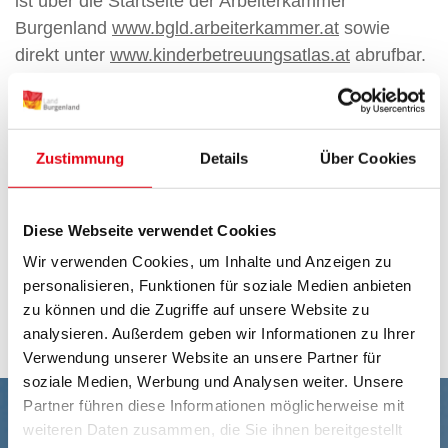
ist über die Startseite der Arbeiterkammer
Burgenland
www.bgld.arbeiterkammer.at
sowie
direkt unter
www.kinderbetreuungsatlas.at
abrufbar.
Die Informationsplattform für
Eltern/Erziehungsberechtigte ist unter folgendem
Link abrufbar oder steht als PDF-Download zur
Zustimmung
Details
Über Cookies
Verfügung:
http://www.kinderbetreuungsatlas.at/
Diese Webseite verwendet Cookies
Kinderbetreuungsatlas zum Download
Wir verwenden Cookies, um Inhalte und Anzeigen zu
personalisieren, Funktionen für soziale Medien anbieten
zu können und die Zugriffe auf unsere Website zu
analysieren. Außerdem geben wir Informationen zu Ihrer
Verwendung unserer Website an unsere Partner für
soziale Medien, Werbung und Analysen weiter. Unsere
Partner führen diese Informationen möglicherweise mit
weiteren Daten zusammen, die Sie ihnen bereitgestellt