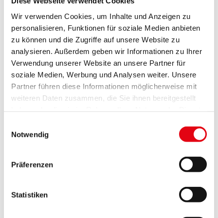
Diese Webseite verwendet Cookies
Bezirk Oberpullendorf
Wir verwenden Cookies, um Inhalte und Anzeigen zu
Frauenberatungsstelle Oberpullendorf
personalisieren, Funktionen für soziale Medien anbieten
Hauptstraße 6a, 7350 Oberpullendorf
zu können und die Zugriffe auf unsere Website zu
Telefon: 02612/429 05
analysieren. Außerdem geben wir Informationen zu Ihrer
E-Mail:
office(at)frauen-op.at
Verwendung unserer Website an unsere Partner für
www.frauen-op.at
soziale Medien, Werbung und Analysen weiter. Unsere
Partner führen diese Informationen möglicherweise mit
Bezirk Oberwart
weiteren Daten zusammen, die Sie ihnen bereitgestellt
"Verein Frauen für Frauen"
haben oder die sie im Rahmen Ihrer Nutzung der Dienste
Prinz-Eugen-Straße 12, 7400 Oberwart
gesammelt haben.
Einwilligungsauswahl
Telefon: 03352/33 855
Notwendig
E-Mail:
oberwart(at)frauenberatung-burgenland.at
www.frauenberatung-burgenland.at
Präferenzen
Bezirk Güssing
"Verein Frauen für Frauen"
Statistiken
Marktplatz 9/4, 7540 Güssing
Telefon: 03322/43 001