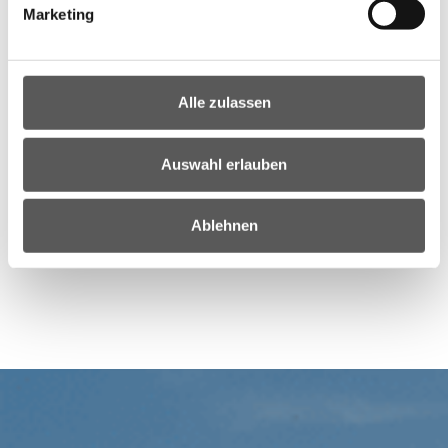
Marketing
E-Mail:
guessing(at)frauenberatung-burgenland.at
www.frauenberatung-burgenland.at
Bezirk Jennersdorf
Alle zulassen
"Verein Frauen für Frauen"
Hauptstraße 27, 8380 Jennersdorf
Auswahl erlauben
Telefon: 03329/45 008
E-Mail:
jennersdorf(at)frauenberatung-
Ablehnen
burgenland.at
www.frauenberatung-burgenland.at