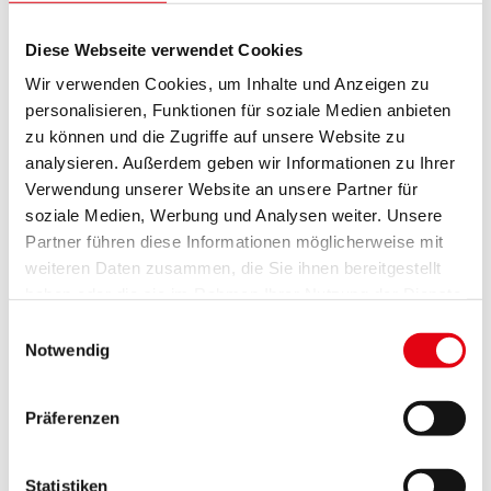
Jahren) spielen, basteln und forschen Mädchen.
Auch hier geht es um Technik und Wissenschaft.
Diese Webseite verwendet Cookies
Mädchen sollen später selbst entscheiden, welchen
Wir verwenden Cookies, um Inhalte und Anzeigen zu
Beruf sie wollen - nicht nur typische Frauenberufe.
personalisieren, Funktionen für soziale Medien anbieten
zu können und die Zugriffe auf unsere Website zu
Lesen Sie
hier
mehr.
analysieren. Außerdem geben wir Informationen zu Ihrer
Verwendung unserer Website an unsere Partner für
MonA-Net
soziale Medien, Werbung und Analysen weiter. Unsere
Partner führen diese Informationen möglicherweise mit
weiteren Daten zusammen, die Sie ihnen bereitgestellt
haben oder die sie im Rahmen Ihrer Nutzung der Dienste
MonA-Net
gesammelt haben.
Einwilligungsauswahl
ist eine
Notwendig
Präferenzen
Statistiken