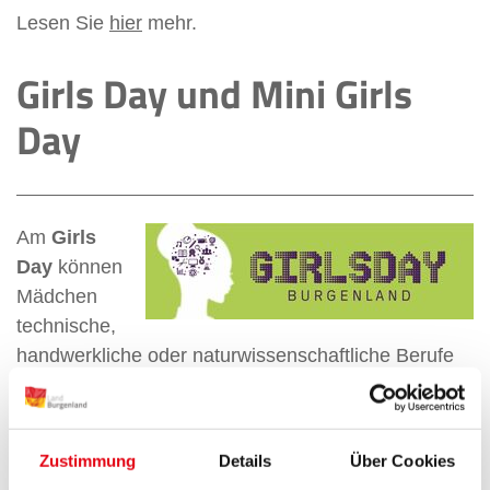
Lesen Sie
hier
mehr.
Girls Day und Mini Girls
Day
Am
Girls
Day
können
Mädchen
technische,
handwerkliche oder naturwissenschaftliche Berufe
kennenlernen. Sie dürfen in Betrieben mitarbeiten
und neue DInge ausprobieren.
Beim
Mini Girls Day
(für Mädchen von 8 bis 10
Zustimmung
Details
Über Cookies