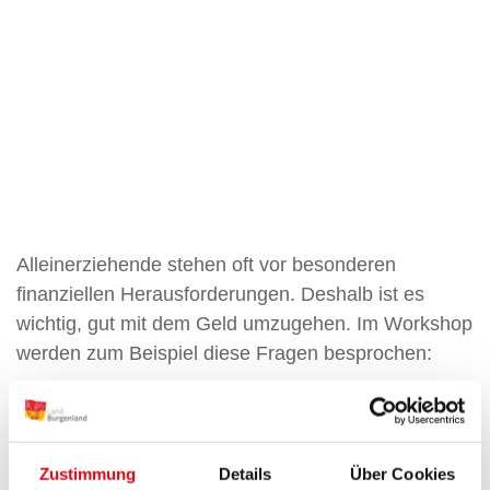
Alleinerziehende stehen oft vor besonderen
finanziellen Herausforderungen. Deshalb ist es
wichtig, gut mit dem Geld umzugehen. Im Workshop
werden zum Beispiel diese Fragen besprochen:
Wie kann ich mein Geld gut einteilen?
Wo bekomme ich Förderungen oder finanzielle
Hilfe?
Zustimmung
Details
Über Cookies