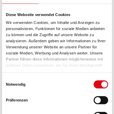
Wie kann ich den Alltag mit wenig Geld gut
schaffen?
Diese Webseite verwendet Cookies
Wir verwenden Cookies, um Inhalte und Anzeigen zu
Die Expertin Jacqueline Herzog (Sozial- und
personalisieren, Funktionen für soziale Medien anbieten
Berufspädagogin, tätig beim
Verein
zu können und die Zugriffe auf unsere Website zu
„Alleinerziehend“
) leitet den Workshop. Sie erklärt,
analysieren. Außerdem geben wir Informationen zu Ihrer
wo man Hilfe bekommt, und gibt viele hilfreiche
Verwendung unserer Website an unsere Partner für
Spartipps.
soziale Medien, Werbung und Analysen weiter. Unsere
Workshop 5: Finanzielle
Partner führen diese Informationen möglicherweise mit
weiteren Daten zusammen, die Sie ihnen bereitgestellt
Gesundheit
haben oder die sie im Rahmen Ihrer Nutzung der Dienste
gesammelt haben.
Einwilligungsauswahl
Notwendig
Präferenzen