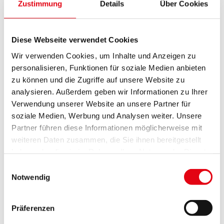
Stabsabteilung Informationstechnologie und der
Zustimmung
Details
Über Cookies
Gesundheitsabteilung des Landes erarbeitet.
Damit wird gewährleistet, dass die
Diese Webseite verwendet Cookies
Durchimpfungsrate von Kindern hinsichtlich der
Richtlinien nach den Vorgaben des nationalen
Wir verwenden Cookies, um Inhalte und Anzeigen zu
personalisieren, Funktionen für soziale Medien anbieten
Impfgremiums deutlich erhöht wird.
zu können und die Zugriffe auf unsere Website zu
Kontakt und Information:
analysieren. Außerdem geben wir Informationen zu Ihrer
post.a10-gesundheitswesen(at)bgld.gv.at
Verwendung unserer Website an unsere Partner für
soziale Medien, Werbung und Analysen weiter. Unsere
Telefon: 057-600/2991
Partner führen diese Informationen möglicherweise mit
Dr. Albrecht Prieler
weiteren Daten zusammen, die Sie ihnen bereitgestellt
Impfreferent der Ärztekammer Burgenland
haben oder die sie im Rahmen Ihrer Nutzung der Dienste
gesammelt haben.
Facharzt für Kinder- und Jugendheilkunde
Einwilligungsauswahl
Notwendig
2491 Neufeld/Leitha
Telefon: 02624/58 955
E-Mail:
info(at)drprieler.at
Präferenzen