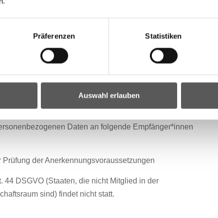
n.
Präferenzen
Statistiken
 BGBl. I Nr. 169/1998 idF BGBl. I Nr. 17/2023
abfragen durchgeführt.
Auswahl erlauben
personenbezogenen Daten an folgende Empfänger*innen
r Prüfung der Anerkennungsvoraussetzungen
t. 44 DSGVO (Staaten, die nicht Mitglied in der
ftsraum sind) findet nicht statt.