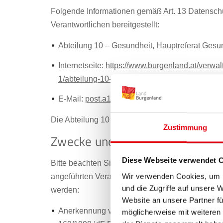
Folgende Informationen gemäß Art. 13 Datens
Verantwortlichen bereitgestellt:
Abteilung 10 – Gesundheit, Hauptreferat Ges
Internetseite:
https://www.burgenland.at/verwa
1/abteilung-10-gesundheit/hauptreferat-gesun
E-Mail:
post.a10-gesundheitsrecht(at)bgld.gv.a
Die Abteilung 10 - Gesundheit ist datenschutzrech
Zustimmung
Zwecke und Rechtsgrundlagen d
Diese Webseite verwendet 
Bitte beachten Sie, dass die von Ihnen bekan
Wir verwenden Cookies, um I
angeführten Verantwortlichen für folgende Zwec
und die Zugriffe auf unsere 
werden:
Website an unsere Partner fü
Anerkennung von Ausbildungsstätten und -stel
möglicherweise mit weiteren