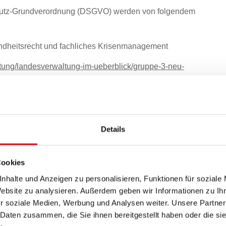
chutz-Grundverordnung (DSGVO) werden von folgendem
undheitsrecht und fachliches Krisenmanagement
ltung/landesverwaltung-im-ueberblick/gruppe-3-neu-
dheitsrecht-und-fachliches-krisenmanagement/
t
tlich verantwortlich.
Details
er Verarbeitung
Cookies
nt gegebenen personenbezogenen Daten vom oben
nhalte und Anzeigen zu personalisieren, Funktionen für soziale
ke aufgrund folgender Rechtsgrundlagen verarbeitet
Website zu analysieren. Außerdem geben wir Informationen zu I
r soziale Medien, Werbung und Analysen weiter. Unsere Partner
len nach dem Ärztegesetz 1998 (ÄrzteG 1998, BGBl. I Nr.
 Daten zusammen, die Sie ihnen bereitgestellt haben oder die s