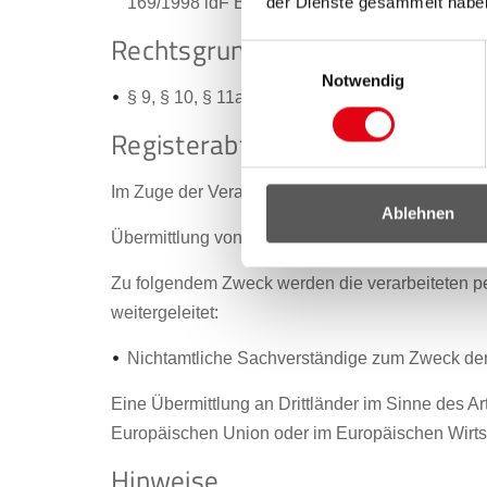
der Dienste gesammelt habe
169/1998 idF BGBl. I Nr. 17/2023)
Rechtsgrundlagen:
Einwilligungsauswahl
Notwendig
§ 9, § 10, § 11a § 12, § 12a, § 13 ÄrzteG 1998,
Registerabfragen
Im Zuge der Verarbeitung werden keine Register
Ablehnen
Übermittlung von personenbezogenen Daten
Zu folgendem Zweck werden die verarbeiteten 
weitergeleitet:
Nichtamtliche Sachverständige zum Zweck de
Eine Übermittlung an Drittländer im Sinne des Ar
Europäischen Union oder im Europäischen Wirtscha
Hinweise