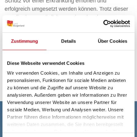
Schutz vor einer Erkrankung erhöhen und
erfolgreich umgesetzt werden können. Trotz dieser
Bandbreite an möglichen und auch sehr
individuellen Einflussfaktoren kann festgestellt
werden, dass der Konsum von Drogen und die
Zustimmung
Details
Über Cookies
Verbreitung einer Sucht in bestimmten
Bevölkerungsgruppen häufiger auftritt als in
anderen. Bevölkerungstrukturbezogenen Faktoren
Diese Webseite verwendet Cookies
wie Geschlecht, Alter, Bildungsstand,
Wir verwenden Cookies, um Inhalte und Anzeigen zu
Wohnverhältnisse oder Migrationshintergrund haben
personalisieren, Funktionen für soziale Medien anbieten
großen Einfluss auf die Entstehung der Sucht.
zu können und die Zugriffe auf unsere Website zu
analysieren. Außerdem geben wir Informationen zu Ihrer
Verwendung unserer Website an unsere Partner für
soziale Medien, Werbung und Analysen weiter. Unsere
Partner führen diese Informationen möglicherweise mit
weiteren Daten zusammen, die Sie ihnen bereitgestellt
haben oder die sie im Rahmen Ihrer Nutzung der Dienste