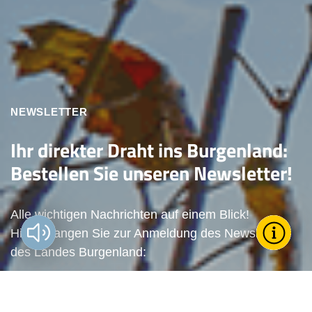
NEWSLETTER
Ihr direkter Draht ins Burgenland:
Bestellen Sie unseren Newsletter!
Alle wichtigen Nachrichten auf einem Blick!
Vorlesen?
Toggle T
Hier gelangen Sie zur Anmeldung des Newsletters
Wie k
des Landes Burgenland:
För
Zum Newsletter anmelden