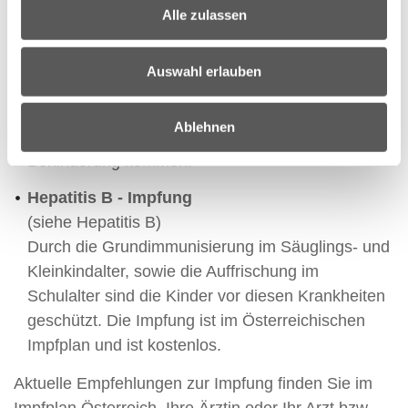
Erkrankungen die dadurch ausgelöst werden
Alle zulassen
können: Entzündungen des Kehldeckels (mit der
Gefahr des Erstickens), eitrige
Auswahl erlauben
Hirnhautentzündung. Trotz Therapie mit
Antibiotika kann es zu bleibenden Schäden, wie
Ablehnen
Hörverlust bzw. geistiger und körperlicher
Behinderung kommen.
Hepatitis B - Impfung
(siehe Hepatitis B)
Durch die Grundimmunisierung im Säuglings- und
Kleinkindalter, sowie die Auffrischung im
Schulalter sind die Kinder vor diesen Krankheiten
geschützt. Die Impfung ist im Österreichischen
Impfplan und ist kostenlos.
Aktuelle Empfehlungen zur Impfung finden Sie im