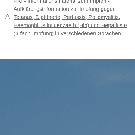
RKI - Informationsmaterial zum Impfen -
Aufklärungsinformation zur Impfung gegen
Tetanus, Diphtherie, Pertussis, Poliomyelitis,
Haemophilus influenzae b (Hib) und Hepatitis B
(6-fach-Impfung) in verschiedenen Sprachen