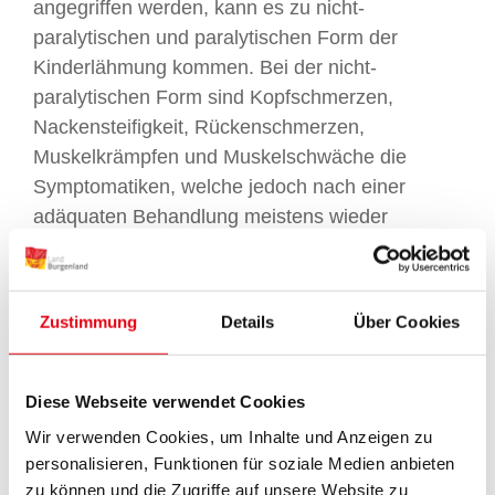
angegriffen werden, kann es zu nicht-
paralytischen und paralytischen Form der
Kinderlähmung kommen. Bei der nicht-
paralytischen Form sind Kopfschmerzen,
Nackensteifigkeit, Rückenschmerzen,
Muskelkrämpfen und Muskelschwäche die
Symptomatiken, welche jedoch nach einer
adäquaten Behandlung meistens wieder
ausheilen. Die paralytische Poliomyelitis-Form
geht mit einer schlaffen Lähmung einher und
beginnt meist an den Beinen, kann in weiterer
Zustimmung
Details
Über Cookies
Folge auch auf die Armmuskulatur übergreifen
und eine Lähmung der Atemmuskulatur
hervorrufen. Diese Lähmung zieht häufig eine
Diese Webseite verwendet Cookies
lebenslangen künstlichen Beatmung nach sich
Wir verwenden Cookies, um Inhalte und Anzeigen zu
und kann auch im schlimmsten Fall tödlich enden.
personalisieren, Funktionen für soziale Medien anbieten
Nach dem Abklingen der Akutphase bleiben häufig
zu können und die Zugriffe auf unsere Website zu