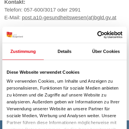
Kontakt:
Telefon: 057-600/3017 oder 2991
E-Mail:
post.a10-gesundheitswesen(at)bgld.gv.at
Linksammlung:
Impfplan Österreich (sozialministerium.at)
Zustimmung
Details
Über Cookies
FSME - Frühsommermeningoenzephalitis |
Gesundheitsportal
Frühsommer-Meningoenzephalitis (FSME)
Diese Webseite verwendet Cookies
(sozialministerium.at)
Wir verwenden Cookies, um Inhalte und Anzeigen zu
RKI - Infektionskrankheiten A-Z - FSME
personalisieren, Funktionen für soziale Medien anbieten
zu können und die Zugriffe auf unsere Website zu
(Frühsommer-Meningoenzephalitis)
analysieren. Außerdem geben wir Informationen zu Ihrer
Schutzimpfungen (gesundheitskasse.at)
Verwendung unserer Website an unsere Partner für
soziale Medien, Werbung und Analysen weiter. Unsere
Partner führen diese Informationen möglicherweise mit