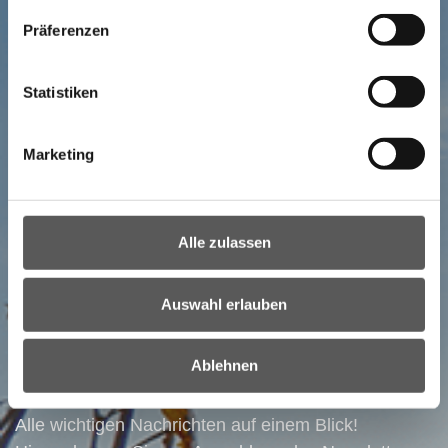
Präferenzen
Statistiken
Marketing
Alle zulassen
NEWSLETTER
Auswahl erlauben
Ihr direkter Draht ins Burgenland:
Bestellen Sie unseren Newsletter!
Ablehnen
Alle wichtigen Nachrichten auf einem Blick!