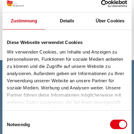
Weitere Informationen über das Rauchfrei
Telefon und wie Sie es erreichen können erfahren
Zustimmung
Details
Über Cookies
Sie in der Broschüre oder unter folgendem Link:
www.rauchfrei.at
!
Folder "Schluss mit Rauchen"
Diese Webseite verwendet Cookies
Wir verwenden Cookies, um Inhalte und Anzeigen zu
personalisieren, Funktionen für soziale Medien anbieten
zu können und die Zugriffe auf unsere Website zu
analysieren. Außerdem geben wir Informationen zu Ihrer
Verwendung unserer Website an unsere Partner für
soziale Medien, Werbung und Analysen weiter. Unsere
Partner führen diese Informationen möglicherweise mit
weiteren Daten zusammen, die Sie ihnen bereitgestellt
haben oder die sie im Rahmen Ihrer Nutzung der Dienste
gesammelt haben.
Einwilligungsauswahl
Notwendig