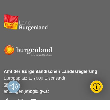
Amt der Burgenländischen Landesregierung
Europaplatz 1, 7000 Eisenstadt
057-600
Vorlesen?
Toggle T
Wie k
anbringen(at)bgld.gv.at
Facebook
Instagram
LinkedIn
För