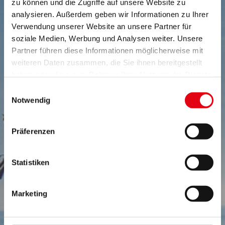
zu können und die Zugriffe auf unsere Website zu
analysieren. Außerdem geben wir Informationen zu Ihrer
Verwendung unserer Website an unsere Partner für
soziale Medien, Werbung und Analysen weiter. Unsere
Partner führen diese Informationen möglicherweise mit
weiteren Daten zusammen, die Sie ihnen bereitgestellt
haben oder die sie im Rahmen Ihrer Nutzung der Dienste
gesammelt haben.
Einwilligungsauswahl
NEWSLETTER
Notwendig
Ihr direkter Draht ins Burgenland:
Bestellen Sie unseren Newsletter!
Präferenzen
Statistiken
Alle wichtigen Nachrichten auf einem Blick!
Hier gelangen Sie zur Anmeldung des Newsletters
des Landes Burgenland:
Marketing
Zum Newsletter anmelden