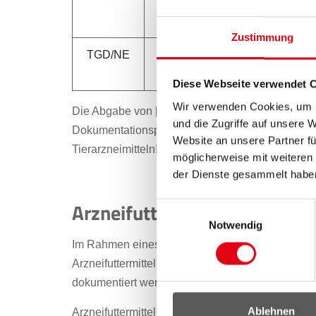
Erfordernisse gestattet und der 
diagnostische Maßnahmen zu re
Zustimmung
TGD/NE
Abgabe zur Herstellung von Fü
/Abgabemöglichkeit zur sonsti
Diese Webseite verwendet 
Wir verwenden Cookies, um I
Die Abgabe von
homöopathischen Tierarzneimitt
und die Zugriffe auf unsere 
Dokumentationspflicht bei Abgabe/Anwendung vo
Website an unsere Partner fü
Tierarzneimitteln!
möglicherweise mit weiteren
der Dienste gesammelt habe
Arzneifuttermittel
Einwilligungsauswahl
Notwendig
Im Rahmen eines Tiergesundheitsdienstes, unter
Arzneifuttermittel hergestellt werden. Die Herst
dokumentiert werden (Mischbuch).
Ablehnen
Arzneifuttermittel-Vormischung + Futtermittel = Ar