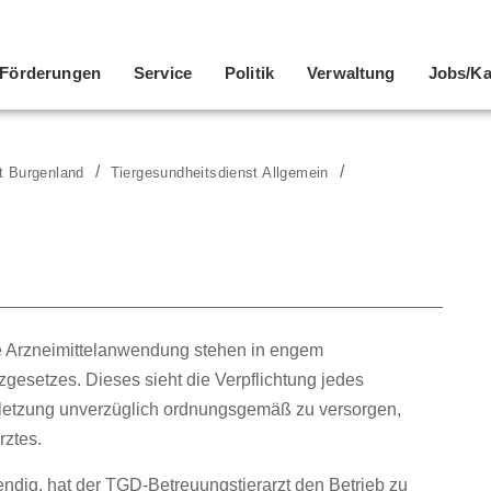
Förderungen
Service
Politik
Verwaltung
Jobs/Ka
t Burgenland
Tiergesundheitsdienst Allgemein
ie Arzneimittelanwendung stehen in engem
esetzes. Dieses sieht die Verpflichtung jedes
Verletzung unverzüglich ordnungsgemäß zu versorgen,
rztes.
endig, hat der TGD-Betreuungstierarzt den Betrieb zu