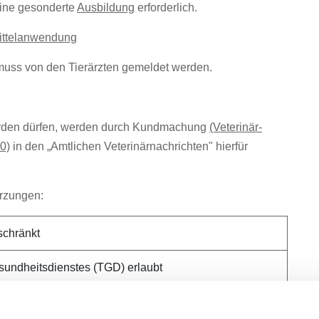
 eine gesonderte
Ausbildung
erforderlich.
mittelanwendung
 muss von den Tierärzten gemeldet werden.
 werden dürfen, werden durch Kundmachung
(Veterinär-
0)
in den „Amtlichen Veterinärnachrichten" hierfür
ürzungen:
schränkt
undheitsdienstes (TGD) erlaubt
nur auf Basis besonderer veterinärmedizinischer