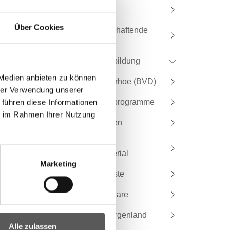
Formulare
Über Cookies
Biologisch wirtschaftende
Betriebe
Aus- und Weiterbildung
 Medien anbieten zu können
Bovine Virusdiarrhoe (BVD)
hrer Verwendung unserer
Tiergesundheitsprogramme
 führen diese Informationen
ie im Rahmen Ihrer Nutzung
Laborkontaktdaten
Broschüren und
Informationsmaterial
Marketing
Nutztier Notdienste
Filme und Webinare
Amtstierärzte Burgenland
Alle zulassen