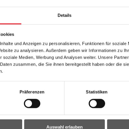
Einsatz ist durch geeignete objektivierbare
chtfertigen.
Details
tterungsarzneimitteln nur im Rahmen des TGD erlaubt
gen peroralen Anwendung nicht eingeschränkt
Cookies
nhalte und Anzeigen zu personalisieren, Funktionen für soziale
el
an einen TGD-Betrieb ist möglich. Die
Website zu analysieren. Außerdem geben wir Informationen zu I
n Homöopathika unterscheidet sich nicht von anderen
r soziale Medien, Werbung und Analysen weiter. Unsere Partner
 Daten zusammen, die Sie ihnen bereitgestellt haben oder die s
n.
Präferenzen
Statistiken
 Anleitung des Betreuungstierarztes können
ellung und Verabreichung von Arzneifuttermitteln müssen
Auswahl erlauben
zneifuttermittel