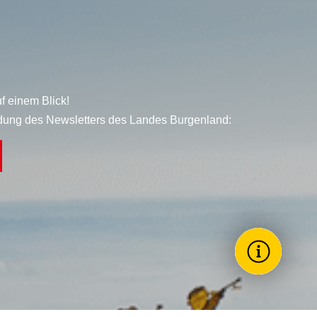
f einem Blick!
dung des Newsletters des Landes Burgenland:
Wie könne
Toggle Themes
Förderun