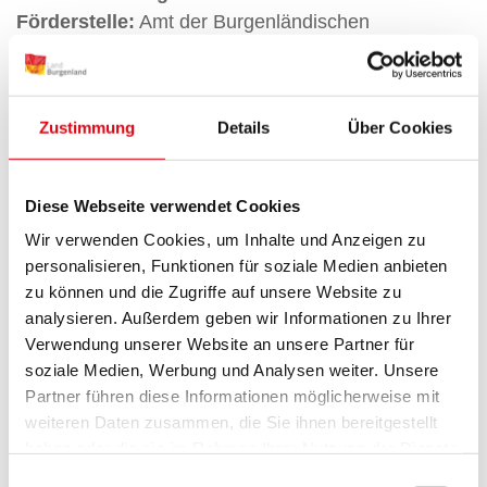
Förderstelle:
Amt der Burgenländischen
Landesregierung, Abteilung 4 - Ländliche
Entwicklung, Agrarwesen und Naturschutz,
Europaplatz 1, 7000 Eisenstadt
Zustimmung
Details
Über Cookies
Sprechtag:
26.7.2016 zwischen 9.00 und 15.00
Uhr. Die interessierten Projektwerber werden um
Vereinbarung eines Besprechungstermins mit der
Diese Webseite verwendet Cookies
Förderstelle ersucht.
Wir verwenden Cookies, um Inhalte und Anzeigen zu
personalisieren, Funktionen für soziale Medien anbieten
Ziel des geplanten Projektes ist die Entfernung von
zu können und die Zugriffe auf unsere Website zu
Gehölzen in verbuschten und durch
analysieren. Außerdem geben wir Informationen zu Ihrer
Wiederbewaldung bedrohten Trocken- und
Verwendung unserer Website an unsere Partner für
Magerrasen im Burgenland mit Schwerpunkt im
soziale Medien, Werbung und Analysen weiter. Unsere
Nordburgenland.
Partner führen diese Informationen möglicherweise mit
Förderungsgegenstand ist die Verbesserung und
weiteren Daten zusammen, die Sie ihnen bereitgestellt
Wiederherstellung eines günstigen
haben oder die sie im Rahmen Ihrer Nutzung der Dienste
gesammelt haben.
Erhaltungszustandes von Trocken- und Magerrasen
Einwilligungsauswahl