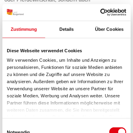
Berechtigungen für selbständige Tätigkeiten in
Tourismus, Gewerbe und Ernährung.
Selbstverständlich ist auch die Berechtigung zum
Zustimmung
Details
Über Cookies
Studium an einer Universität gegeben.
Weitere Informationen erhalten Sie auf der
Diese Webseite verwendet Cookies
Homepage der LFS Güssing:
http://www.lfsguessing.at/
Wir verwenden Cookies, um Inhalte und Anzeigen zu
personalisieren, Funktionen für soziale Medien anbieten
zu können und die Zugriffe auf unsere Website zu
analysieren. Außerdem geben wir Informationen zu Ihrer
Landwirtschaftliche Fachschule
Verwendung unserer Website an unsere Partner für
Eisenstadt: Fachrichtungen
soziale Medien, Werbung und Analysen weiter. Unsere
Weinbau – Kellerwirtschaft
Partner führen diese Informationen möglicherweise mit
weiteren Daten zusammen, die Sie ihnen bereitgestellt
haben oder die sie im Rahmen Ihrer Nutzung der Dienste
In der LFS Eisenstadt werden derzeit in folgenden
gesammelt haben.
Einwilligungsauswahl
zwei Ausbildungsschwerpunkten 83 Frauen und
Notwendig