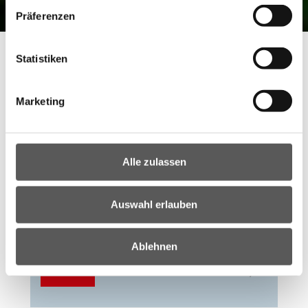
Präferenzen
Statistiken
Startseite
Themen
Agrar
Förderungen
Förderungen
Marketing
Alle zulassen
Auswahl erlauben
Gemeinsame Agrarpolitik -
Strategieplan 2023-2027
Ablehnen
weiter
zum Artike