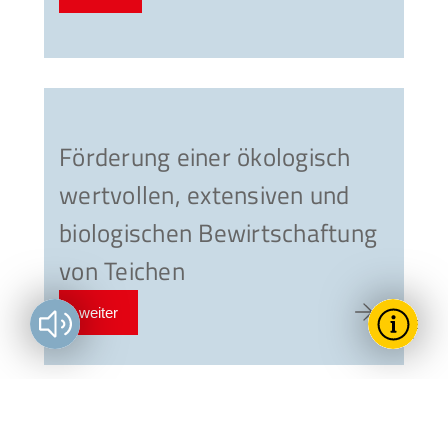
zum Artike
Förderung einer ökologisch
wertvollen, extensiven und
biologischen Bewirtschaftung
von Teichen
weiter
Vorlesen?
zum Artike
Toggle T
Wie k
För
Land