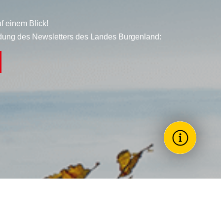
f einem Blick!
dung des Newsletters des Landes Burgenland:
Wie könne
Toggle Themes
Förderun
Landesreg
Stellenau