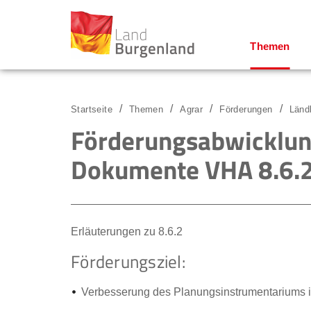
Themen
Zum Menü
Zum Inhalt
Zur Suche
Startseite
Themen
Agrar
Förderungen
Länd
Förderungsabwicklun
Dokumente VHA 8.6.
Erläuterungen zu 8.6.2
Förderungsziel:
Verbesserung des Planungsinstrumentariums in