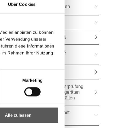
Über Cookies
Landesförderungen
Jagd
 Medien anbieten zu können
Katastrophenbeihilfe
hrer Verwendung unserer
 führen diese Informationen
Landwirtschaftliches
ie im Rahmen Ihrer Nutzung
Schulwesen
Publikationen
Marketing
Register der zur Überprüfung
von Pflanzenschutzgeräten
autorisierten Werkstätten
Tiergesundheitsdienst
Alle zulassen
Burgenland