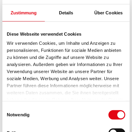
Die Sonderrichtlinie des Landes Burgenland zur
Zustimmung
Details
Über Cookies
Umsetzung EU/Land-finanzierter
Projektmaßnahmen der Ländlichen Entwicklung im
Rahmen des GAP-Strategieplans Österreich 2023-
Diese Webseite verwendet Cookies
2027 – Naturschutz finden Sie
HIER
Wir verwenden Cookies, um Inhalte und Anzeigen zu
Antragstellung
personalisieren, Funktionen für soziale Medien anbieten
zu können und die Zugriffe auf unsere Website zu
Informationsportal der Agrarmarkt Austria (AMA)
analysieren. Außerdem geben wir Informationen zu Ihrer
Beantragung über die Digitale Förderplattform
Verwendung unserer Website an unsere Partner für
soziale Medien, Werbung und Analysen weiter. Unsere
https://www.ama.at/dfp/home
Online beantragen
Partner führen diese Informationen möglicherweise mit
weiteren Daten zusammen, die Sie ihnen bereitgestellt
Förderstelle:
haben oder die sie im Rahmen Ihrer Nutzung der Dienste
gesammelt haben.
Einwilligungsauswahl
Amt der Burgenländischen Landesregierung
Notwendig
Abteilung 9 - EU, Gesellschaft und Förderwesen
HR Ländliche Entwicklung