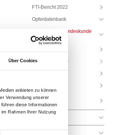
FTI-Bericht 2022
Opferdatenbank
Online Verlag Landeskunde
Burgenland
Geschichte
Über Cookies
Kunst & Kultur
Kulturberichte
Printverlage
 Medien anbieten zu können
hrer Verwendung unserer
Podcasts
 führen diese Informationen
ie im Rahmen Ihrer Nutzung
Berichte
Podcast