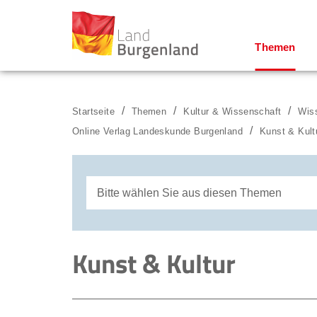
Themen
Zum Menü
Zum Inhalt
Zur Suche
Startseite
Themen
Kultur & Wissenschaft
Wis
Online Verlag Landeskunde Burgenland
Kunst & Kult
Bitte wählen Sie aus diesen Themen
Licht- und Schattenwelten
Kunst & Kultur
Kulturperspektiven 2020