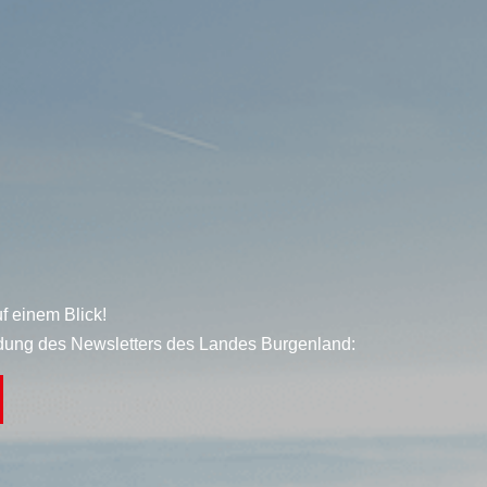
f einem Blick!
dung des Newsletters des Landes Burgenland: