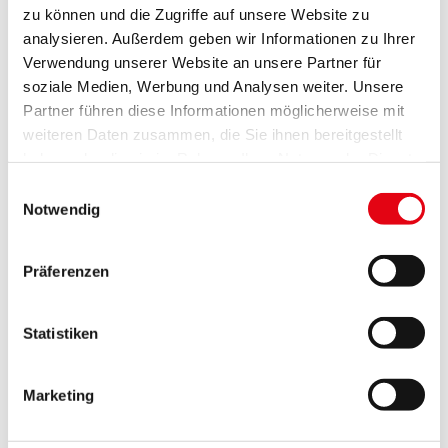
E-Mail
zu können und die Zugriffe auf unsere Website zu
Website
analysieren. Außerdem geben wir Informationen zu Ihrer
Verwendung unserer Website an unsere Partner für
Gemeindebücherei Zillingtal
soziale Medien, Werbung und Analysen weiter. Unsere
Leitung: Marlis Rupprecht
Partner führen diese Informationen möglicherweise mit
Feldgasse 1a (Veranstaltungszentrum), 7034 Zillingtal
weiteren Daten zusammen, die Sie ihnen bereitgestellt
Tel.: +43 664 73859046
E-Mail
haben oder die sie im Rahmen Ihrer Nutzung der Dienste
gesammelt haben.
Website
Einwilligungsauswahl
Notwendig
Kausich Bibliothek Zillingtal/Celindof
Leitung: Dr. Herbert Gassner
Landstraße 3, 7034 Zillingtal
Präferenzen
E-Mail
Website
Statistiken
Offener Bücherschrank Hornstein
Standorte:
Marketing
- Bürgergarten 2x
- Föhrenwald
- Seesiedlung Vereindreieck