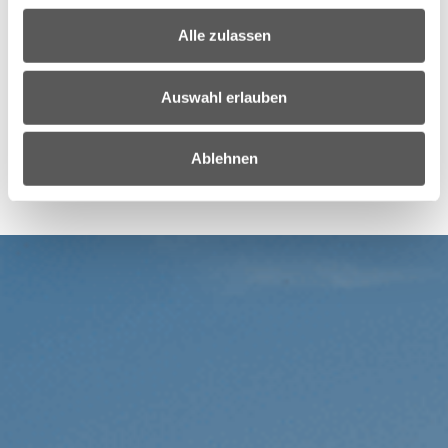
Alle zulassen
Bücherzellen Wimpassing
Standorte:
- Hauptstraße
Auswahl erlauben
- Spielplatz Wald
★ Regionalbibliothek
Ablehnen
♿ Barrierefrei