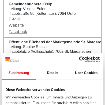
Gemeindebücherei Oslip
Leitung: Viktoria Euler
Hauptstraße 86 (Kulturhaus), 7064 Oslip
E-Mail
Website
Facebook
Öffentliche Bücherei der Marktgemeinde St. Margaret
Leitung: Sabine Strasser
Hauptplatz 5 (Volksschule), 7062 St. Margarethen
E-Mail
Website
Facebook
Zustimmung
Details
Über Cookies
Instagram
Gemeindebücherei Steinbrunn
Diese Webseite verwendet Cookies
Leitung: Ines Gludovatz
Rathaus, Obere Hauptstraße 1, Eingang: Teichgasse, Sti
Wir verwenden Cookies, um Inhalte und Anzeigen zu
Tel.: +43 2688 72212
personalisieren, Funktionen für soziale Medien anbieten