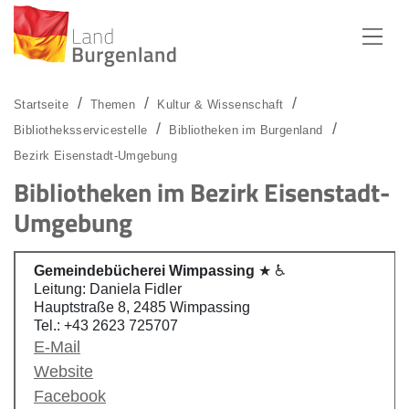
Zum Menü
Zum Inhalt
Zur Suche
Startseite
Themen
Kultur & Wissenschaft
Bibliotheksservicestelle
Bibliotheken im Burgenland
Bezirk Eisenstadt-Umgebung
Bibliotheken im Bezirk Eisenstadt-
Umgebung
Gemeindebücherei Wimpassing
★ ♿
Leitung: Daniela Fidler
Hauptstraße 8, 2485 Wimpassing
Tel.: +43 2623 725707
E-Mail
Website
Facebook