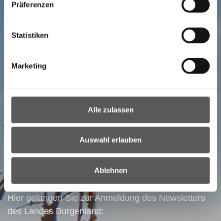
Präferenzen
Statistiken
Marketing
Alle zulassen
NEWSLETTER
Ihr direkter Draht ins Burgenland:
Auswahl erlauben
Bestellen Sie unseren Newsletter!
Ablehnen
Alle wichtigen Nachrichten auf einem Blick!
Hier gelangen Sie zur Anmeldung des Newsletters
des Landes Burgenland: