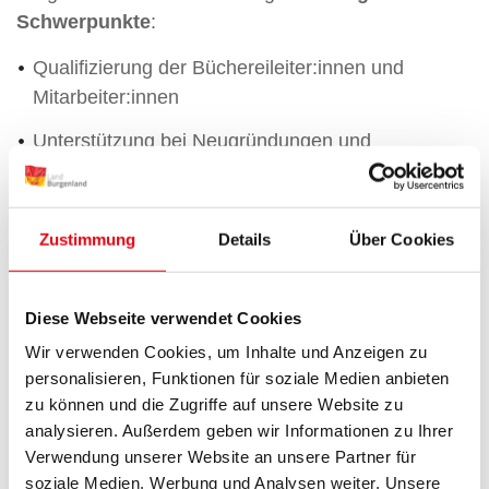
Schwerpunkte
:
Qualifizierung der Büchereileiter:innen und
Mitarbeiter:innen
Unterstützung bei Neugründungen und
Reorganisationen
Veranstaltung von Tagungen zu aktuellen Themen
Zustimmung
Details
Über Cookies
Kontaktpflege zu
Erwachsenenbildungseinrichtungen, Schulen und
Medien
Diese Webseite verwendet Cookies
Wir verwenden Cookies, um Inhalte und Anzeigen zu
Aktualisierung der Büchereidaten
personalisieren, Funktionen für soziale Medien anbieten
zu können und die Zugriffe auf unsere Website zu
analysieren. Außerdem geben wir Informationen zu Ihrer
Weitere Infos unter:
Über uns | Bibliotheken
Verwendung unserer Website an unsere Partner für
Burgenland (bvoe.at)
soziale Medien, Werbung und Analysen weiter. Unsere