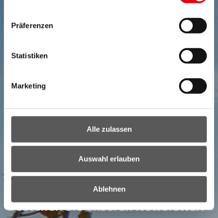
Präferenzen
Statistiken
Marketing
Alle zulassen
Auswahl erlauben
NEWSLETTER
Ihr direkter Draht ins Burgenland:
Ablehnen
Bestellen Sie unseren Newsletter!