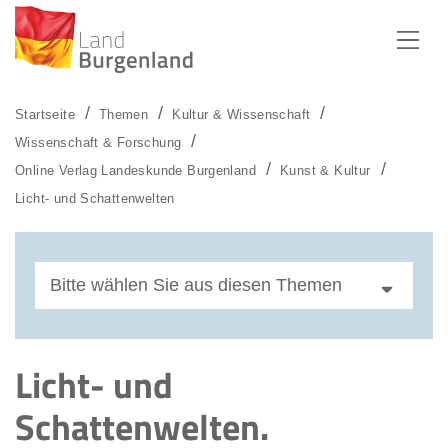
Zum Menü
Zum Inhalt
Zur Suche
Startseite
Themen
Kultur & Wissenschaft
Wissenschaft & Forschung
Online Verlag Landeskunde Burgenland
Kunst & Kultur
Licht- und Schattenwelten
Bitte wählen Sie aus diesen Themen
Licht- und Schattenwelten
Licht- und
Kulturperspektiven 2020
Schattenwelten.