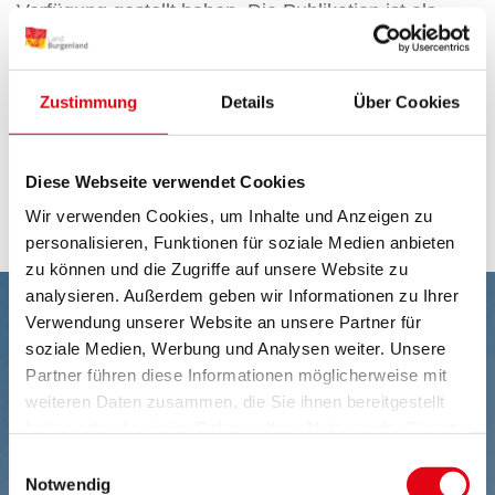
Verfügung gestellt haben. Die Publikation ist als
Begleitband zur Ausstellung geplant. Die beigefügte
DVD zeigt Beispiele früher burgenländischer
Amateurfilme.
Zustimmung
Details
Über Cookies
Hg: Filmland Burgenland, Kulturabteilung
Diese Webseite verwendet Cookies
Buch und DVD (12 min.), 48 Seiten
Wir verwenden Cookies, um Inhalte und Anzeigen zu
personalisieren, Funktionen für soziale Medien anbieten
zu können und die Zugriffe auf unsere Website zu
analysieren. Außerdem geben wir Informationen zu Ihrer
Verwendung unserer Website an unsere Partner für
soziale Medien, Werbung und Analysen weiter. Unsere
Partner führen diese Informationen möglicherweise mit
weiteren Daten zusammen, die Sie ihnen bereitgestellt
haben oder die sie im Rahmen Ihrer Nutzung der Dienste
gesammelt haben.
Einwilligungsauswahl
Notwendig