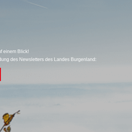
f einem Blick!
dung des Newsletters des Landes Burgenland: