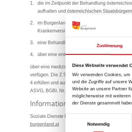
die im Zeitpunkt der Behandlung österreichis
aufhalten und österreichischen Staatsbürgern 
im Burgenland ihren Hauptwohnsitz haben od
Krankenversicherungsträgers sind,
eine Behandlung einer schwer- oder nichthe
Zustimmung
über eine entsprechende Verordnung des Hau
Diese Webseite verwendet 
über eine medizinische Bewilligung des jeweili
Wir verwenden Cookies, um I
verfügen. Die Z 5 gilt ab 01.06.2023 nur für Per
und die Zugriffe auf unsere 
4 erfüllen und aufgrund sozialer Schutzbedürftig
Website an unsere Partner fü
ASVG, BGBl. Nr. 189/1955, idF BGBl. I Nr. 145/2
möglicherweise mit weiteren
Information und Terminvereinb
der Dienste gesammelt habe
Soziale Dienste Burgenland GmbH Telefonnumm
Einwilligungsauswahl
Notwendig
burgenland.at