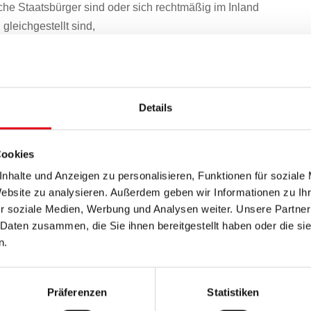
che Staatsbürger sind oder sich rechtmäßig im Inland
gleichgestellt sind,
er Anspruchsberechtigte eines burgenländischen
ilenden Wunde benötigen,
Details
sarztes verfügen, und
Cookies
gen burgenländischen Krankenversicherungsträgers
nhalte und Anzeigen zu personalisieren, Funktionen für soziale
sonen, die die Voraussetzungen gemäß § 1 Abs. 1 Z 1 bis
Website zu analysieren. Außerdem geben wir Informationen zu I
keit rezeptgebührenbefreit im Sinne des § 51d Abs. 4
r soziale Medien, Werbung und Analysen weiter. Unsere Partner
024, sind.
 Daten zusammen, die Sie ihnen bereitgestellt haben oder die s
arung
n.
er 050944 5300 oder unter
wundmanagement(at)bup-
Präferenzen
Statistiken