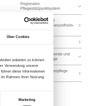
Regionales
Pflegestützpunktsystem
Anerkennungen und
Nostrifikationen in Gesundheits-
und Sozialberufen
Über Cookies
Zukunftsplan Pflege
Angebote für Betreuende und
pflegende Angehörige
 Medien anbieten zu können
hrer Verwendung unserer
Mobile Kinderkrankenpflege
 führen diese Informationen
"MOKI"
ie im Rahmen Ihrer Nutzung
Marketing