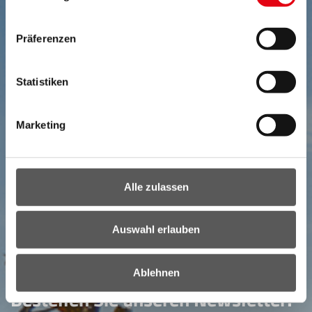
Präferenzen
Statistiken
Marketing
Alle zulassen
Auswahl erlauben
NEWSLETTER
Ihr direkter Draht ins Burgenland:
Ablehnen
Bestellen Sie unseren Newsletter!