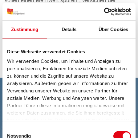
sollen einen Mehrwert spüren“, versichert der
Soziallandesrat. Alle Pflegekräfte im
Pflegestützpunktmodell bekommen künftig den
burgenländischen Mindestlohn.
Zustimmung
Details
Über Cookies
Hier finden Sie die Links zur Ausschreibung der
Pflegeregionen:
Diese Webseite verwendet Cookies
Schiefer: Vergabe - Recht - Anwälte
Wir verwenden Cookies, um Inhalte und Anzeigen zu
personalisieren, Funktionen für soziale Medien anbieten
zu können und die Zugriffe auf unsere Website zu
analysieren. Außerdem geben wir Informationen zu Ihrer
Verwendung unserer Website an unsere Partner für
soziale Medien, Werbung und Analysen weiter. Unsere
Partner führen diese Informationen möglicherweise mit
weiteren Daten zusammen, die Sie ihnen bereitgestellt
haben oder die sie im Rahmen Ihrer Nutzung der Dienste
gesammelt haben.
Einwilligungsauswahl
Notwendig