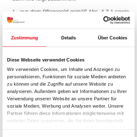
aus dem Pflegegeld gemäß Abs. 4 Z 1 sowie
aus dem 30. Teil von 80% jenes Teiles des
Einkommens beider Ehegatten, welcher über
Zustimmung
Details
Über Cookies
dem Nettobetrag des
Ausgleichzulagenrichtsatzes für
Einzelpersonen liegt.
Diese Webseite verwendet Cookies
Als monatliches Nettoeinkommen ist
Wir verwenden Cookies, um Inhalte und Anzeigen zu
personalisieren, Funktionen für soziale Medien anbieten
grundsätzlich jede regelmäßig zufließende
zu können und die Zugriffe auf unsere Website zu
Geldleistung (Gehalt, Pension,
analysieren. Außerdem geben wir Informationen zu Ihrer
Versicherungsleistungen, Mieteinnahmen, etc.)
Verwendung unserer Website an unsere Partner für
der anspruchsberechtigten Person anzusehen.
soziale Medien, Werbung und Analysen weiter. Unsere
Dabei finden der 13. und 14. Pensionsbezug und
Partner führen diese Informationen möglicherweise mit
das Bundespflegegeld keine Berücksichtigung.
weiteren Daten zusammen, die Sie ihnen bereitgestellt
haben oder die sie im Rahmen Ihrer Nutzung der Dienste
Fallen während der Kurzzeitpflege
gesammelt haben.